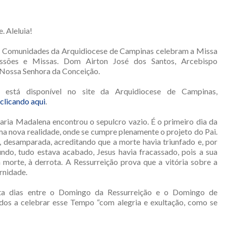
. Aleluia!
as Comunidades da Arquidiocese de Campinas celebram a Missa
ssões e Missas. Dom Airton José dos Santos, Arcebispo
 Nossa Senhora da Conceição.
está disponível no site da Arquidiocese de Campinas,
clicando aqui
.
ria Madalena encontrou o sepulcro vazio. É o primeiro dia da
ma nova realidade, onde se cumpre plenamente o projeto do Pai.
 desamparada, acreditando que a morte havia triunfado e, por
undo, tudo estava acabado, Jesus havia fracassado, pois a sua
morte, à derrota. A Ressurreição prova que a vitória sobre a
rnidade.
nta dias entre o Domingo da Ressurreição e o Domingo de
dos a celebrar esse Tempo “com alegria e exultação, como se