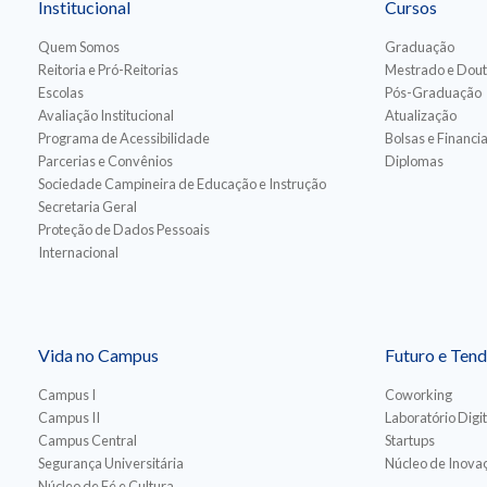
Institucional
Cursos
Quem Somos
Graduação
Reitoria e Pró-Reitorias
Mestrado e Dou
Escolas
Pós-Graduação
Avaliação Institucional
Atualização
Programa de Acessibilidade
Bolsas e Financ
Parcerias e Convênios
Diplomas
Sociedade Campineira de Educação e Instrução
Secretaria Geral
Proteção de Dados Pessoais
Internacional
Vida no Campus
Futuro e Tend
Campus I
Coworking
Campus II
Laboratório Digit
Campus Central
Startups
Segurança Universitária
Núcleo de Inovaç
Núcleo de Fé e Cultura