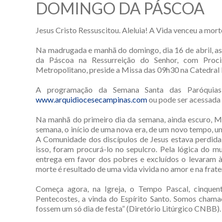
DOMINGO DA PÁSCOA
Jesus Cristo Ressuscitou. Aleluia! A Vida venceu a morte
Na madrugada e manhã do domingo, dia 16 de abril, 
da Páscoa na Ressurreição do Senhor, com Proci
Metropolitano, preside a Missa das 09h30 na Catedral
A programação da Semana Santa das Paróquias 
www.arquidiocesecampinas.com
ou pode ser acessada
Na manhã do primeiro dia da semana, ainda escuro, Ma
semana, o início de uma nova era, de um novo tempo, u
A Comunidade dos discípulos de Jesus estava perdida,
isso, foram procurá-lo no sepulcro. Pela lógica do m
entrega em favor dos pobres e excluídos o levaram à 
morte é resultado de uma vida vivida no amor e na frate
Começa agora, na Igreja, o Tempo Pascal, cinque
Pentecostes, a vinda do Espírito Santo. Somos chama
fossem um só dia de festa” (Diretório Litúrgico CNBB).