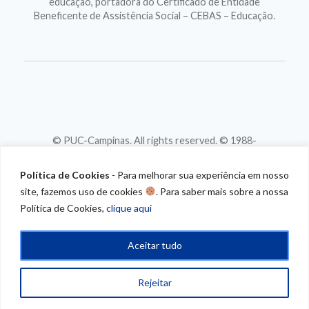
educação, portadora do Certificado de Entidade
Beneficente de Assistência Social – CEBAS – Educação.
© PUC-Campinas. All rights reserved. © 1988-
2026
CNPJ 46.020.301/0001-88
Política de Cookies
- Para melhorar sua experiência em nosso
site, fazemos uso de cookies
. Para saber mais sobre a nossa
Política de Cookies,
clique aqui
Aceitar tudo
Rejeitar
/* CONTEUDO
PROGRAMATICO*/