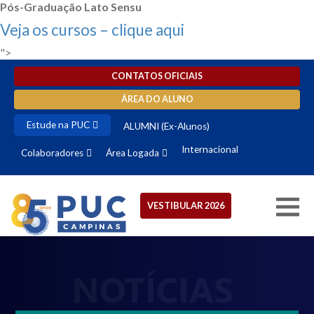
Pós-Graduação Lato Sensu
Veja os cursos – clique aqui
">
CONTATOS OFICIAIS
ÁREA DO ALUNO
Estude na PUC
ALUMNI (Ex-Alunos)
Internacional
Colaboradores
Área Logada
VESTIBULAR 2026