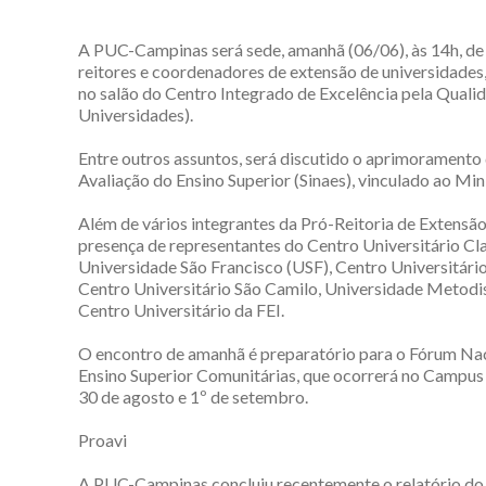
A PUC-Campinas será sede, amanhã (06/06), às 14h, de
reitores e coordenadores de extensão de universidades,
no salão do Centro Integrado de Excelência pela Quali
Universidades).
Entre outros assuntos, será discutido o aprimoramento
Avaliação do Ensino Superior (Sinaes), vinculado ao Mi
Além de vários integrantes da Pró-Reitoria de Extensã
presença de representantes do Centro Universitário Cl
Universidade São Francisco (USF), Centro Universitári
Centro Universitário São Camilo, Universidade Metodi
Centro Universitário da FEI.
O encontro de amanhã é preparatório para o Fórum Nac
Ensino Superior Comunitárias, que ocorrerá no Campu
30 de agosto e 1º de setembro.
Proavi
A PUC-Campinas concluiu recentemente o relatório do s