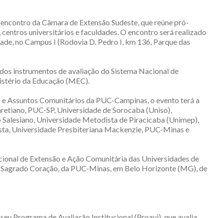
 encontro da Câmara de Extensão Sudeste, que reúne pró-
 centros universitários e faculdades. O encontro será realizado
dade, no Campus I (Rodovia D. Pedro I, km 136, Parque das
 dos instrumentos de avaliação do Sistema Nacional de
nistério da Educação (MEC).
o e Assuntos Comunitários da PUC-Campinas, o evento terá a
aretiano, PUC-SP, Universidade de Sorocaba (Uniso),
o Salesiano, Universidade Metodista de Piracicaba (Unimep),
sta, Universidade Presbiteriana Mackenzie, PUC-Minas e
ional de Extensão e Ação Comunitária das Universidades de
s Sagrado Coração, da PUC-Minas, em Belo Horizonte (MG), de
eu Programa de Avaliação Institucional (Proavi), que avalia