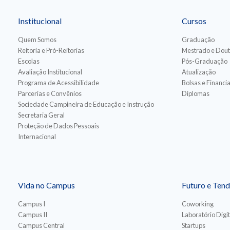
Institucional
Cursos
Quem Somos
Graduação
Reitoria e Pró-Reitorias
Mestrado e Dou
Escolas
Pós-Graduação
Avaliação Institucional
Atualização
Programa de Acessibilidade
Bolsas e Financ
Parcerias e Convênios
Diplomas
Sociedade Campineira de Educação e Instrução
Secretaria Geral
Proteção de Dados Pessoais
Internacional
Vida no Campus
Futuro e Tend
Campus I
Coworking
Campus II
Laboratório Digit
Campus Central
Startups