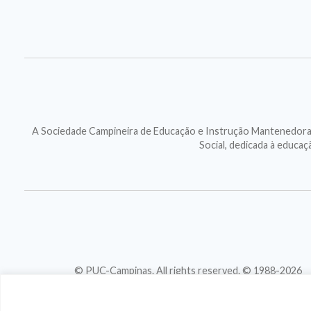
A Sociedade Campineira de Educação e Instrução Mantenedora d
Social, dedicada à educa
© PUC-Campinas. All rights reserved. © 1988-2026
CNPJ 46.020.301/0001-88