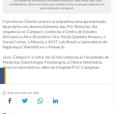
…e as diversas estruturas do espaço Manacás, que conta com salas
multipráticas, diversos locais para estudo e uma arena para palestras e
apresentações em geral.
O professor Deivid Lorenzo acompanhou uma apresentação
de projetos em desenvolvimento das Pró-Reitorias. Na
sequência, no
Campus
I, conheceu o Centro de Estudos
Africanos e Afro-Brasileiros Dra. Nicéa Quintino Amauro, o
Korea Corner, o Mescla, o AIOT Lab Brasil, o Laboratório de
Segurança Cibernética e o Manacás.
Já no
Campus
II, o reitor da UCSal conheceu as Faculdades de
Medicina, Odontologia, Fisioterapia, a Clínica Veterinária,
diversos laboratórios, além do Hospital PUC-Campinas.
20 de dezembro de 2024