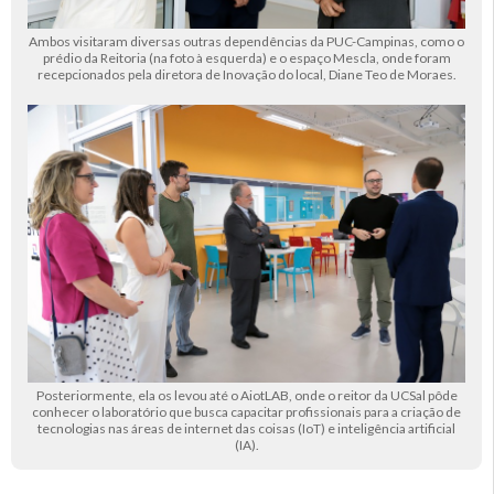
Ambos visitaram diversas outras dependências da PUC-Campinas, como o
prédio da Reitoria (na foto à esquerda) e o espaço Mescla, onde foram
recepcionados pela diretora de Inovação do local, Diane Teo de Moraes.
Posteriormente, ela os levou até o AiotLAB, onde o reitor da UCSal pôde
conhecer o laboratório que busca capacitar profissionais para a criação de
tecnologias nas áreas de internet das coisas (IoT) e inteligência artificial
(IA).