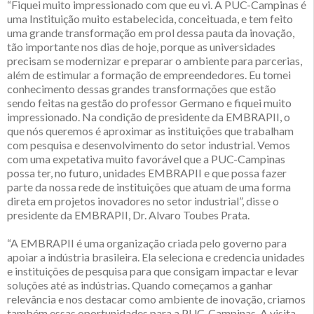
“Fiquei muito impressionado com que eu vi. A PUC-Campinas é
uma Instituição muito estabelecida, conceituada, e tem feito
uma grande transformação em prol dessa pauta da inovação,
tão importante nos dias de hoje, porque as universidades
precisam se modernizar e preparar o ambiente para parcerias,
além de estimular a formação de empreendedores. Eu tomei
conhecimento dessas grandes transformações que estão
sendo feitas na gestão do professor Germano e fiquei muito
impressionado. Na condição de presidente da EMBRAPII, o
que nós queremos é aproximar as instituições que trabalham
com pesquisa e desenvolvimento do setor industrial. Vemos
com uma expetativa muito favorável que a PUC-Campinas
possa ter, no futuro, unidades EMBRAPII e que possa fazer
parte da nossa rede de instituições que atuam de uma forma
direta em projetos inovadores no setor industrial”, disse o
presidente da EMBRAPII, Dr. Alvaro Toubes Prata.
“A EMBRAPII é uma organização criada pelo governo para
apoiar a indústria brasileira. Ela seleciona e credencia unidades
e instituições de pesquisa para que consigam impactar e levar
soluções até as indústrias. Quando começamos a ganhar
relevância e nos destacar como ambiente de inovação, criamos
também essas oportunidades para a PUC-Campinas. A visita