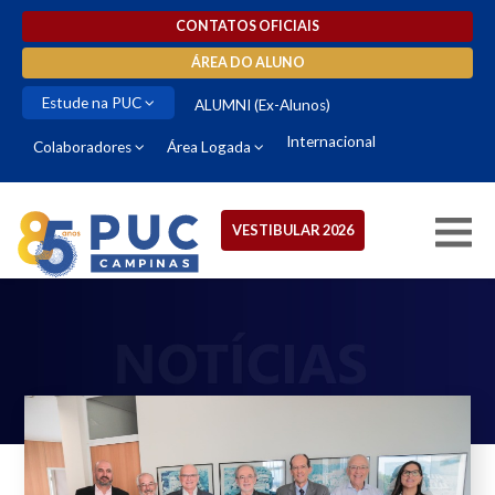
CONTATOS OFICIAIS
ÁREA DO ALUNO
Estude na PUC
ALUMNI (Ex-Alunos)
Internacional
Colaboradores
Área Logada
VESTIBULAR 2026