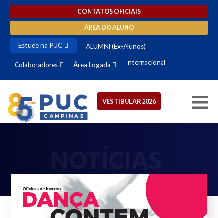
CONTATOS OFICIAIS
ÁREA DO ALUNO
Estude na PUC
ALUMNI (Ex-Alunos)
Internacional
Colaboradores
Área Logada
VESTIBULAR 2026