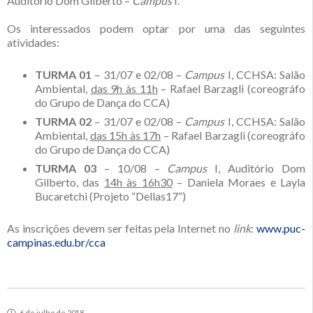
Auditório Dom Gilberto –
Campus
I.
Os interessados podem optar por uma das seguintes
atividades:
TURMA 01
– 31/07 e 02/08 –
Campus
I, CCHSA: Salão
Ambiental,
das 9h às 11h
– Rafael Barzagli (coreográfo
do Grupo de Dança do CCA)
TURMA 02
– 31/07 e 02/08 –
Campus
I, CCHSA: Salão
Ambiental,
das 15h às 17h
– Rafael Barzagli (coreográfo
do Grupo de Dança do CCA)
TURMA 03
– 10/08 –
Campus
I, Auditório Dom
Gilberto, das
14h às 16h30
– Daniela Moraes e Layla
Bucaretchi (Projeto “Dellas17”)
As inscrições devem ser feitas pela Internet no
link
:
www.puc-
campinas.edu.br/cca
6 de julho de 2018