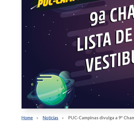
Home
Notícias
PUC-Campinas divulga a 9ª Chama