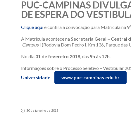
PUC-CAMPINAS DIVULGA
DE ESPERA DO VESTIBUL
Clique aqui
e confira a convocação para Matrícula na
9ª
A Matrícula acontece na
Secretaria Geral – Central
Campus
I (Rodovia Dom Pedro I, Km 136, Parque das Un
No dia
01 de fevereiro
2018
, das
9h às 17h
.
Informações sobre o Processo Seletivo – Vestibular 
Universidade
–
www.puc-campinas.edu.br
30 de janeiro de 2018