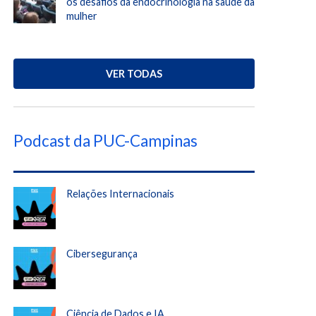
os desafios da endocrinologia na saúde da
mulher
VER TODAS
Podcast da PUC-Campinas
Relações Internacionais
Cibersegurança
Ciência de Dados e IA