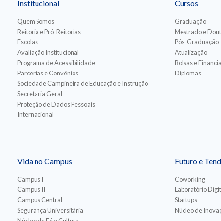
Institucional
Cursos
Quem Somos
Graduação
Reitoria e Pró-Reitorias
Mestrado e Dou
Escolas
Pós-Graduação
Avaliação Institucional
Atualização
Programa de Acessibilidade
Bolsas e Financ
Parcerias e Convênios
Diplomas
Sociedade Campineira de Educação e Instrução
Secretaria Geral
Proteção de Dados Pessoais
Internacional
Vida no Campus
Futuro e Tend
Campus I
Coworking
Campus II
Laboratório Digit
Campus Central
Startups
Segurança Universitária
Núcleo de Inovaç
Núcleo de Fé e Cultura