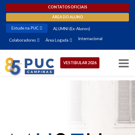
CONTATOS OFICIAIS
ÁREA DO ALUNO
Estude na PUC
ALUMNI (Ex-Alunos)
Internacional
Colaboradores
Área Logada
VESTIBULAR 2026