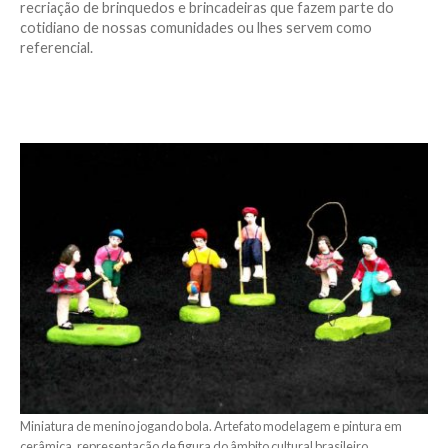
recriação de brinquedos e brincadeiras que fazem parte do
cotidiano de nossas comunidades ou lhes servem como
referencial.
Miniatura de menino jogando bola. Artefato modelagem e pintura em
cerâmica, representação de figura do âmbito cultural brasileiro.