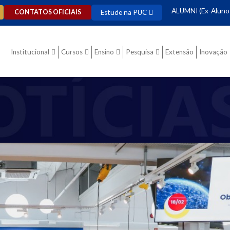
ALUMNI (Ex-Aluno
Estude na PUC
CONTATOS OFICIAIS
Institucional
Cursos
Ensino
Pesquisa
Extensão
Inovação