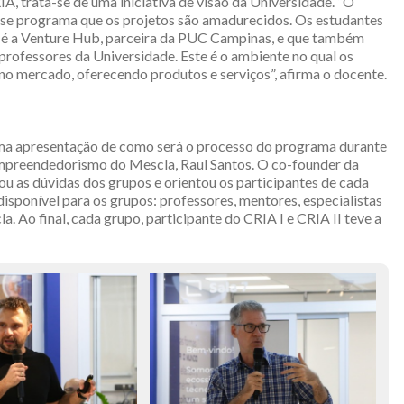
A, trata-se de uma iniciativa de visão da Universidade. “O
se programa que os projetos são amadurecidos. Os estudantes
 é a Venture Hub, parceira da PUC Campinas, e que também
rofessores da Universidade. Este é o ambiente no qual os
 no mercado, oferecendo produtos e serviços”, afirma o docente.
ma apresentação de como será o processo do programa durante
Empreendedorismo do Mescla, Raul Santos. O co-founder da
ou as dúvidas dos grupos e orientou os participantes de cada
isponível para os grupos: professores, mentores, especialistas
. Ao final, cada grupo, participante do CRIA I e CRIA II teve a