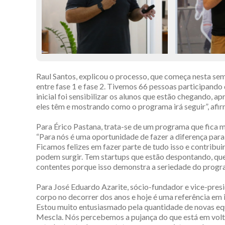
Raul Santos, explicou o processo, que começa nesta se
entre fase 1 e fase 2. Tivemos 66 pessoas participando
inicial foi sensibilizar os alunos que estão chegando,
eles têm e mostrando como o programa irá seguir”, afi
Para Érico Pastana, trata-se de um programa que fica ma
“Para nós é uma oportunidade de fazer a diferença par
Ficamos felizes em fazer parte de tudo isso e contribu
podem surgir. Tem startups que estão despontando, qu
contentes porque isso demonstra a seriedade do progr
Para José Eduardo Azarite, sócio-fundador e vice-pres
corpo no decorrer dos anos e hoje é uma referência em 
Estou muito entusiasmado pela quantidade de novas e
Mescla. Nós percebemos a pujança do que está em volta