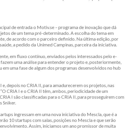
cipal de entrada o Motiv.se – programa de inovação que dá
ojetos de um tema pré-determinado. A escolha do tema em
te, de acordo com o parceiro definido. Na última edição, por
aúde, a pedido da Unimed Campinas, parceira da iniciativa.
e, em fluxo contínuo, enviados pelos interessados pelo e-
 fazem uma análise para entender o projeto e, posteriormente,
 ou em uma fase de algum dos programas desenvolvidos no hub
I e, depois no CRIA II, para amadurecerem os projetos, nas
 “O CRIA I e o CRIA II têm, ambos, periodicidade de um
RIA I são classificadas para o CRIA II, para prosseguirem com
s Sniker.
tartups ingressam em uma nova iniciativa do Mescla, que é a
erão 10 startups com salas, posições no Mescla e que serão
envolvimento. Assim, iniciamos um ano promissor de muita