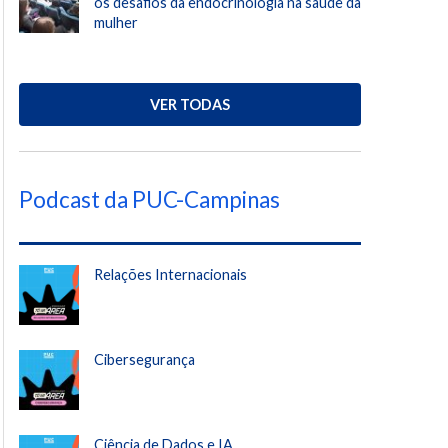
os desafios da endocrinologia na saúde da
mulher
VER TODAS
Podcast da PUC-Campinas
Relações Internacionais
Cibersegurança
Ciência de Dados e IA