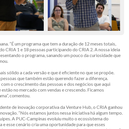
mana. “É um programa que tem a duração de 12 meses totais,
 do CRIA 1 e 18 pessoas participando do CRIA 2. A nossa ideia
 apresentando o programa, sanando um pouco da curiosidade que
rmou.
is sólido a cada versão e que é eficiente no que se propõe.
a pessoas que também estão querendo fazer a diferença.
ir com o crescimento das pessoas e dos negócios que aqui
e estão no mercado com vendas e crescendo. Ficamos
ama”, comentou.
idente de inovação corporativa da Venture Hub, o CRIA ganhou
inovação. “Nós estamos juntos nessa iniciativa há algum tempo.
quipes. A PUC-Campinas evoluiu muito o ecossistema do
 e esse cenário cria uma oportunidade para que esses