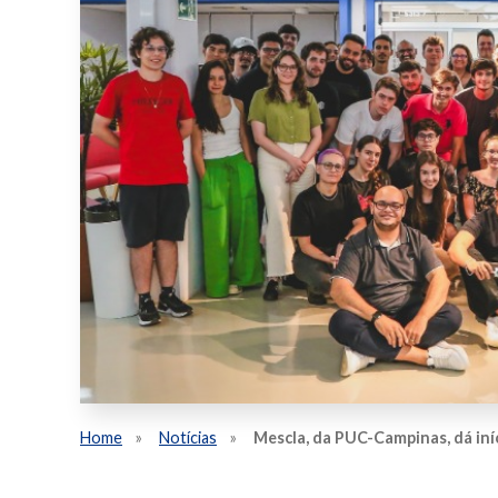
Home
Notícias
Mescla, da PUC-Campinas, dá iní