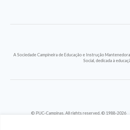
A Sociedade Campineira de Educação e Instrução Mantenedora d
Social, dedicada à educa
© PUC-Campinas. All rights reserved. © 1988-2026
CNPJ 46.020.301/0001-88