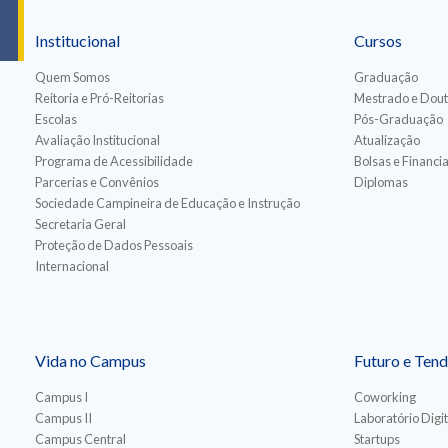
Institucional
Cursos
Quem Somos
Graduação
Reitoria e Pró-Reitorias
Mestrado e Dou
Escolas
Pós-Graduação
Avaliação Institucional
Atualização
Programa de Acessibilidade
Bolsas e Financ
Parcerias e Convênios
Diplomas
Sociedade Campineira de Educação e Instrução
Secretaria Geral
Proteção de Dados Pessoais
Internacional
Vida no Campus
Futuro e Tend
Campus I
Coworking
Campus II
Laboratório Digit
Campus Central
Startups