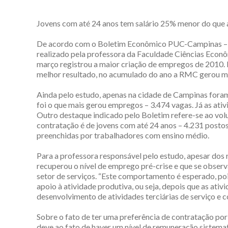
Jovens com até 24 anos tem salário 25% menor do que 
De acordo com o Boletim Econômico PUC-Campinas – 
realizado pela professora da Faculdade Ciências Econ
março registrou a maior criação de empregos de 2010
melhor resultado, no acumulado do ano a RMC gerou mai
Ainda pelo estudo, apenas na cidade de Campinas foram
foi o que mais gerou empregos – 3.474 vagas. Já as ati
Outro destaque indicado pelo Boletim refere-se ao vol
contratação é de jovens com até 24 anos – 4.231 postos
preenchidas por trabalhadores com ensino médio.
Para a professora responsável pelo estudo, apesar dos 
recuperou o nível de emprego pré-crise e que se observa
setor de serviços. “Este comportamento é esperado, poi
apoio à atividade produtiva, ou seja, depois que as ati
desenvolvimento de atividades terciárias de serviço e co
Sobre o fato de ter uma preferência de contratação por 
deve ao fato de haver um nível de remuneração sistema