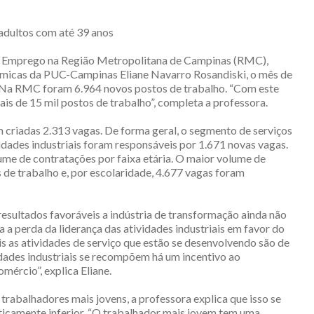
adultos com até 39 anos
Emprego na Região Metropolitana de Campinas (RMC),
ômicas da PUC-Campinas Eliane Navarro Rosandiski, o mês de
. Na RMC foram 6.964 novos postos de trabalho. “Com este
s de 15 mil postos de trabalho”, completa a professora.
 criadas 2.313 vagas. De forma geral, o segmento de serviços
vidades industriais foram responsáveis por 1.671 novas vagas.
ume de contratações por faixa etária. O maior volume de
 de trabalho e, por escolaridade, 4.677 vagas foram
resultados favoráveis a indústria de transformação ainda não
 a perda da liderança das atividades industriais em favor do
s as atividades de serviço que estão se desenvolvendo são de
vidades industriais se recompõem há um incentivo ao
mércio”, explica Eliane.
trabalhadores mais jovens, a professora explica que isso se
ticamente inferior. “O trabalhador mais jovem tem uma