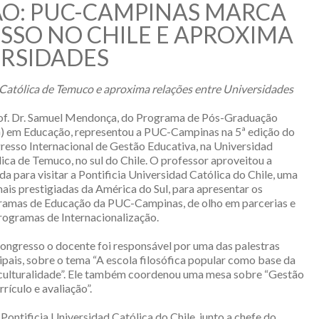
O: PUC-CAMPINAS MARCA
SO NO CHILE E APROXIMA
RSIDADES
atólica de Temuco e aproxima relações entre Universidades
of. Dr. Samuel Mendonça, do Programa de Pós-Graduação
) em Educação, representou a PUC-Campinas na 5ª edição do
esso Internacional de Gestão Educativa, na Universidad
ica de Temuco, no sul do Chile. O professor aproveitou a
da para visitar a Pontificia Universidad Católica do Chile, uma
ais prestigiadas da América do Sul, para apresentar os
ramas de Educação da PUC-Campinas, de olho em parcerias e
ogramas de Internacionalização.
ngresso o docente foi responsável por uma das palestras
ipais, sobre o tema “A escola filosófica popular como base da
rculturalidade”. Ele também coordenou uma mesa sobre “Gestão
rrículo e avaliação”.
 Pontificia Universidad Católica do Chile, junto a chefe do