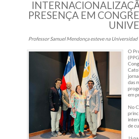
INTERNACIONALIZAÇÃ
PRESENÇA EM CONGRES
UNIVE
Professor Samuel Mendonça esteve na Universidad C
O Pr
(PPG
Congr
Catol
jorna
das m
prog
em pr
No Co
princ
inte
de cu
Já na