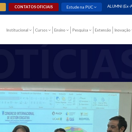
ALUMNI (Ex-A
O
CONTATOS OFICIAIS
Estude na PUC
Institucional
Cursos
Ensino
Pesquisa
Extensão
Inovação