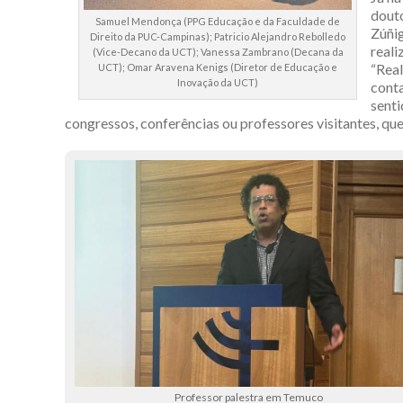
douto
Samuel Mendonça (PPG Educação e da Faculdade de
Zúñig
Direito da PUC-Campinas); Patricio Alejandro Rebolledo
reali
(Vice-Decano da UCT); Vanessa Zambrano (Decana da
“Real
UCT); Omar Aravena Kenigs (Diretor de Educação e
Inovação da UCT)
cont
senti
congressos, conferências ou professores visitantes, que
Professor palestra em Temuco