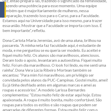
vez, então prepará-las, trazendo o significado da feminilidade,
trazendo uma potência para esse momento. Uma equipe
também que é majoritariamente de mulheres, nessa
preparação, trazendo isso para o Curso, para a Faculdade.
Estamos aqui na Universidade para isso mesmo, para trazer
essa união. Mostrar que a Faculdade se importa com isso. É
bem importante”, refletiu.
Dona Carlota Maria Jeremias, avó de uma aluna, brilhou na
passarela. “A minha neta faz faculdade aqui, é estudante de
moda, e me perguntou se eu queria ser modelo. Eu aceitei e
fiquei muito feliz. Os alunos são maravilhosos, atenciosos.
Deram todo o apoio, levantaram a autoestima. Fiquei muito
feliz. Foi um dia maravilhoso. O look foi lindo, eu me senti uma
rainha”. Dona Vera Lúcia Ribeiro Mortean também se
encantou: “Para mim foi maravilhoso, um privilégio ser
convidada pelos alunos da PUC-Campinas. Gostei muito, amei!
Eu já tinha desfilado antes em algumas marcas e amei as
roupas e acessórios”. A modelo Larissa Bernardes
complementou: “Estou muito feliz de estar aqui hoje. Estou
apaixonada. A roupa é muito bonita, muito confortável. São
roupas para todos os estilos e são roupas que podem ser
amarradas de diferentes formas. Estou muito feliz com o