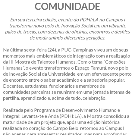
COMUNIDADE
Em sua terceira edição, evento do PDHI:LA no Campus I
transforma novo polo de Inovação Social em um vibrante
palco de trocas, com dezenas de oficinas, encontros e desfiles
de moda unindo diferentes gerações.
Na última sexta-feira (24), a PUC-Campinas viveu um de seus
momentos mais emblemáticos de integração com a realização
da III Mostra de Talentos Humanos. Com o tema “Conexões
Humanas”, o evento transformou o Espaço Tamurá, novo polo
de Inovação Social da Universidade, em um efervescente ponto
de encontro entre o saber acadêmico e a sabedoria popular.
Docentes, estudantes, funcionários e membros de
comunidades parceiras se reuniram em uma jornada intensa de
partilha, aprendizado e, acima de tudo, celebração.
Realizada pelo Programa de Desenvolvimento Humano e
Integral: Levanta-te e Anda (PDHI:LA), a Mostra consolidou a
maturidade de um projeto que, após uma edição histórica
realizada no coração do Campo Belo, retornou ao Campus I
não apenas para apresentar resultados, mas para aprofundar