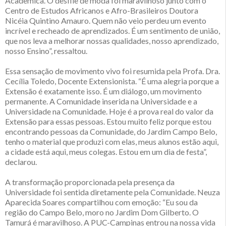
Acadêmica. O desfile de moda foi maravilhoso junto com o
Centro de Estudos Africanos e Afro-Brasileiros Doutora
Nicéia Quintino Amauro. Quem não veio perdeu um evento
incrível e recheado de aprendizados. É um sentimento de união,
que nos leva a melhorar nossas qualidades, nosso aprendizado,
nosso Ensino”, ressaltou.
Essa sensação de movimento vivo foi resumida pela Profa. Dra.
Cecília Toledo, Docente Extensionista. “É uma alegria porque a
Extensão é exatamente isso. É um diálogo, um movimento
permanente. A Comunidade inserida na Universidade e a
Universidade na Comunidade. Hoje é a prova real do valor da
Extensão para essas pessoas. Estou muito feliz porque estou
encontrando pessoas da Comunidade, do Jardim Campo Belo,
tenho o material que produzi com elas, meus alunos estão aqui,
a cidade está aqui, meus colegas. Estou em um dia de festa”,
declarou.
A transformação proporcionada pela presença da
Universidade foi sentida diretamente pela Comunidade. Neuza
Aparecida Soares compartilhou com emoção: “Eu sou da
região do Campo Belo, moro no Jardim Dom Gilberto. O
Tamurá é maravilhoso. A PUC-Campinas entrou na nossa vida