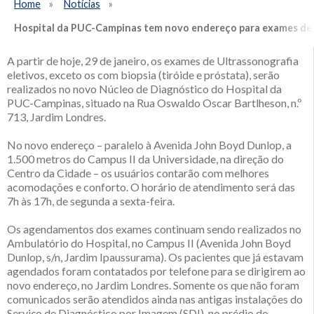
Home
Notícias
Hospital da PUC-Campinas tem novo endereço para exames de 
A partir de hoje, 29 de janeiro, os exames de Ultrassonografia
eletivos, exceto os com biopsia (tiróide e próstata), serão
realizados no novo Núcleo de Diagnóstico do Hospital da
PUC-Campinas, situado na Rua Oswaldo Oscar Bartlheson, n.º
713, Jardim Londres.
No novo endereço – paralelo à Avenida John Boyd Dunlop, a
1.500 metros do Campus II da Universidade, na direção do
Centro da Cidade – os usuários contarão com melhores
acomodações e conforto. O horário de atendimento será das
7h às 17h, de segunda a sexta-feira.
Os agendamentos dos exames continuam sendo realizados no
Ambulatório do Hospital, no Campus II (Avenida John Boyd
Dunlop, s/n, Jardim Ipaussurama). Os pacientes que já estavam
agendados foram contatados por telefone para se dirigirem ao
novo endereço, no Jardim Londres. Somente os que não foram
comunicados serão atendidos ainda nas antigas instalações do
Serviço de Diagnóstico por Imagem (SDI), no prédio do