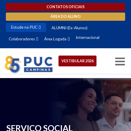
CONTATOS OFICIAIS
ÁREA DO ALUNO
Estude na PUC
VESTIBULAR 2026
ALUMNI (Ex-Alunos)
Internacional
Colaboradores
Área Logada
VESTIBULAR 2026
SERVIÇO SOCIAL