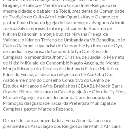
Bragança Paulista e Membro do Grupo Inter-Religioso da
mesma cidade; o babalorisá Toloji, presidente da Comunidade
de Tradição do Culto Afro Ilesin Ogun LaKayie Osinmole; o
pastor Paulo Lima, da Igreja do Nazareno; o advogado Ademir
José da Silva, representante e praticante do Budismo de
Nitiren Daishonin; a monja budista Nirvana França, de
Valinhos; o líder do Terreiro de Umbanda da Vó Benedita, João
Carlos Galerani; a iyalorisá de Candomblé Iya Rosana de Oya,
de Jundiaí; a iyalorisá de Candomblé Iya Omi Koya, de
Campinas; o umbandista Jhony Cristian, de Jundiaí; o Mam’etu
de Nkisi MiKaiale, do Candomblé Nação Angola, de Monte
Mor; a liderança do Terreiro de Umbanda Estrela Matutina,
Eduardo Ferraz; a liderança religiosa do Ilê Asé Obá Omi
Aladô e membro do Conselho Consultivo do Centro de
Estudos Africanos e Afro-Brasileiros (CEAAB), Moacir Barra
Grande Filho; a liderança da Casa Aganju Axé Oloroke Ty Efon,
Marcelo Aganju; e o coordenador da Coordenadoria de
Promoção da Igualdade Racial da Prefeitura Municipal de
Campinas, pastor Marcelo Rezende.
De acordo com a comendadora Edna Almeida Lourenço,
presidente da Associação dos Religiosos de Matriz Africana