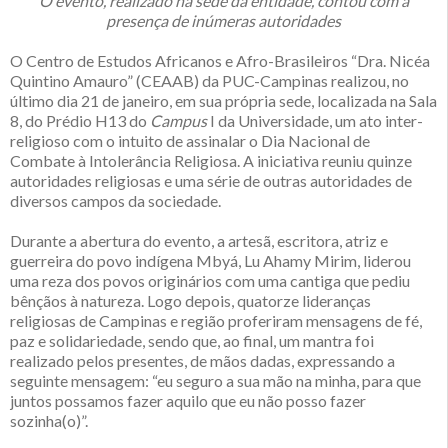
O evento, realizado na sede da entidade, contou com a
presença de inúmeras autoridades
O Centro de Estudos Africanos e Afro-Brasileiros “Dra. Nicéa
Quintino Amauro” (CEAAB) da PUC-Campinas realizou, no
último dia 21 de janeiro, em sua própria sede, localizada na Sala
8, do Prédio H13 do
Campus
I da Universidade, um ato inter-
religioso com o intuito de assinalar o Dia Nacional de
Combate à Intolerância Religiosa. A iniciativa reuniu quinze
autoridades religiosas e uma série de outras autoridades de
diversos campos da sociedade.
Durante a abertura do evento, a artesã, escritora, atriz e
guerreira do povo indígena Mbyá, Lu Ahamy Mirim, liderou
uma reza dos povos originários com uma cantiga que pediu
bênçãos à natureza. Logo depois, quatorze lideranças
religiosas de Campinas e região proferiram mensagens de fé,
paz e solidariedade, sendo que, ao final, um mantra foi
realizado pelos presentes, de mãos dadas, expressando a
seguinte mensagem: “eu seguro a sua mão na minha, para que
juntos possamos fazer aquilo que eu não posso fazer
sozinha(o)”.