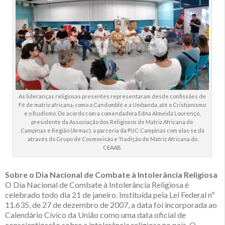
As lideranças religiosas presentes representaram desde confissões de
Fé de matriz africana, como o Candomblé e a Umbanda, até o Cristianismo
e o Budismo. De acordo com a comendadora Edna Almeida Lourenço,
presidente da Associação dos Religiosos de Matriz Africana de
Campinas e Região (Armac), a parceria da PUC-Campinas com elas se dá
através do Grupo de Cosmovisão e Tradição de Matriz Africana do
CEAAB.
Sobre o Dia Nacional de Combate à Intolerância Religiosa
O Dia Nacional de Combate à Intolerância Religiosa é
celebrado todo dia 21 de janeiro. Instituída pela Lei Federal nº
11.635, de 27 de dezembro de 2007, a data foi incorporada ao
Calendário Cívico da União como uma data oficial de
conscientização sobre a intolerância religiosa no país. O