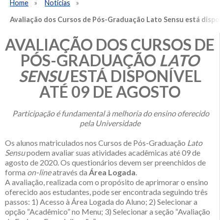
Home
Notícias
Avaliação dos Cursos de Pós-Graduação Lato Sensu está dispon
AVALIAÇÃO DOS CURSOS DE
PÓS-GRADUAÇÃO
LATO
SENSU
ESTÁ DISPONÍVEL
ATÉ 09 DE AGOSTO
Participação é fundamental à melhoria do ensino oferecido
pela Universidade
Os alunos matriculados nos Cursos de Pós-Graduação
Lato
Sensu
podem avaliar suas atividades acadêmicas até 09 de
agosto de 2020. Os questionários devem ser preenchidos de
forma
on-line
através da
Área Logada
.
A avaliação, realizada com o propósito de aprimorar o ensino
oferecido aos estudantes, pode ser encontrada seguindo três
passos: 1) Acesso à Área Logada do Aluno; 2) Selecionar a
opção “Acadêmico” no Menu; 3) Selecionar a seção “Avaliação