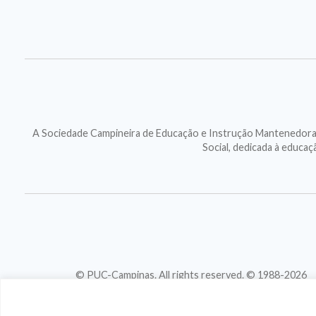
A Sociedade Campineira de Educação e Instrução Mantenedora d
Social, dedicada à educa
© PUC-Campinas. All rights reserved. © 1988-2026
CNPJ 46.020.301/0001-88