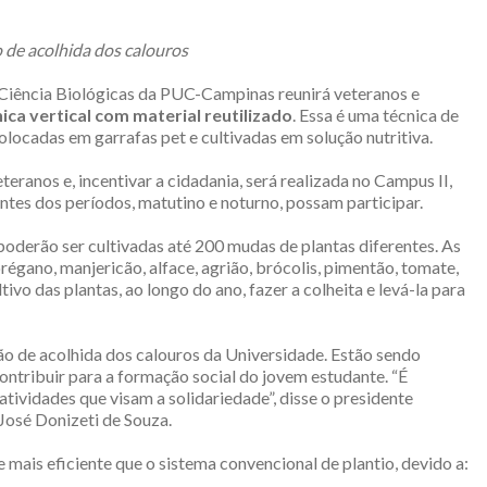
 de acolhida dos calouros
e Ciência Biológicas da PUC-Campinas reunirá veteranos e
ica vertical com material reutilizado
. Essa é uma técnica de
colocadas em garrafas pet e cultivadas em solução nutritiva.
teranos e, incentivar a cidadania, será realizada no Campus II,
ntes dos períodos, matutino e noturno, possam participar.
, poderão ser cultivadas até 200 mudas de plantas diferentes. As
régano, manjericão, alface, agrião, brócolis, pimentão, tomate,
o das plantas, ao longo do ano, fazer a colheita e levá-la para
ão de acolhida dos calouros da Universidade. Estão sendo
ontribuir para a formação social do jovem estudante. “É
tividades que visam a solidariedade”, disse o presidente
osé Donizeti de Souza.
mais eficiente que o sistema convencional de plantio, devido a: