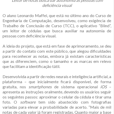
Leitor de notas busca dar autonomia às pessoas com
deficiência visual
O aluno Leonardo Maffei, que está no último ano do Curso de
Engenharia de Computação, desenvolveu, como exigência de
Trabalho de Conclusão de Curso (TCC), o aplicativo “Blind”,
um leitor de cédulas que busca auxiliar na autonomia de
pessoas com deficiência visual.
A ideia do projeto, que está em fase de aprimoramento, se deu
a partir do contato com este público, que alegou dificuldades
para reconhecer as notas, embora já existam características
que as diferenciem, como o tamanho e as marcas em relevo
que facilitam a identificação tátil.
Desenvolvida a partir de redes neurais e inteligência artificial, a
plataforma – que inicialmente ficará disponível, de forma
gratuita, nos
smartphones
de sistema operacional
iOS
–
apresenta as instruções oralmente, devendo os usuários seguir
os seguintes passos: aproximar o celular da cédula e tirar uma
foto. O
software
tem sido abastecido com fotografias
variadas para elevar a probabilidade de acerto. “Mais de mil
notas de cada valor já foram registradas. Quanto maior a base