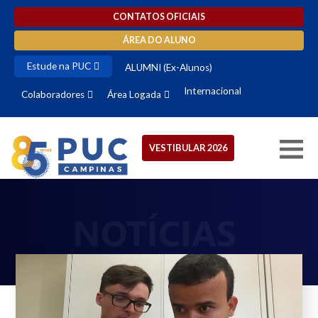
CONTATOS OFICIAIS
ÁREA DO ALUNO
Estude na PUC
ALUMNI (Ex-Alunos)
Internacional
Colaboradores
Área Logada
VESTIBULAR 2026