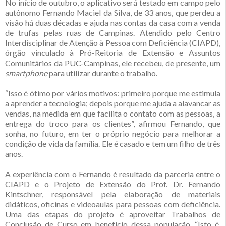
No início de outubro, o aplicativo será testado em campo pelo
autônomo Fernando Maciel da Silva, de 33 anos, que perdeu a
visão há duas décadas e ajuda nas contas da casa com a venda
de trufas pelas ruas de Campinas. Atendido pelo Centro
Interdisciplinar de Atenção à Pessoa com Deficiência (CIAPD),
órgão vinculado à Pró-Reitoria de Extensão e Assuntos
Comunitários da PUC-Campinas, ele recebeu, de presente, um
smartphone
para utilizar durante o trabalho.
“Isso é ótimo por vários motivos: primeiro porque me estimula
a aprender a tecnologia; depois porque me ajuda a alavancar as
vendas, na medida em que facilita o contato com as pessoas, a
entrega do troco para os clientes”, afirmou Fernando, que
sonha, no futuro, em ter o próprio negócio para melhorar a
condição de vida da família. Ele é casado e tem um filho de três
anos.
A experiência com o Fernando é resultado da parceria entre o
CIAPD e o Projeto de Extensão do Prof. Dr. Fernando
Kintschner, responsável pela elaboração de materiais
didáticos, oficinas e videoaulas para pessoas com deficiência.
Uma das etapas do projeto é aproveitar Trabalhos de
Conclusão de Curso em benefício dessa população. “Isto é,