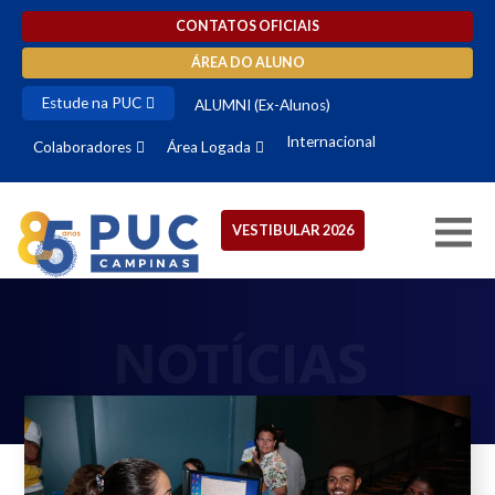
CONTATOS OFICIAIS
ÁREA DO ALUNO
Estude na PUC
ALUMNI (Ex-Alunos)
Internacional
Colaboradores
Área Logada
VESTIBULAR 2026