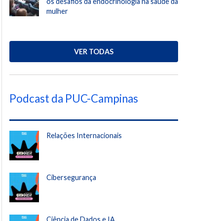
os desafios da endocrinologia na saúde da
mulher
VER TODAS
Podcast da PUC-Campinas
Relações Internacionais
Cibersegurança
Ciência de Dados e IA