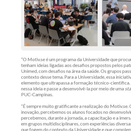
“O Motiv.se é um programa da Universidade que procur
tenham ideias ligadas aos desafios propostos pelos pat
Unimed, com desafios na área da saúde. Os grupos pass
contexto desse tema. Para a Universidade, essa inicia
elemento que ultrapassa a formação técnico-cientifica.
nessa ideia e passe a desenvolvê-la por meio de uma
st
PUC-Campinas.
“É sempre muito gratificante a realização do Motiv.s
inovação, percebemos os alunos focados no desenvolv
percebemos, durante a jornada, a capacitação e a imers
em grupos multidisciplinares, com experiências diver
que fogem do contexto da Universidade e que compleme