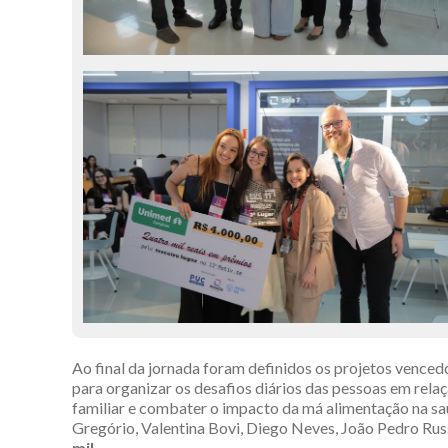
Ao final da jornada foram definidos os projetos venced
para organizar os desafios diários das pessoas em rel
familiar e combater o impacto da má alimentação na sa
Gregório, Valentina Bovi, Diego Neves, João Pedro Rus
mil
.