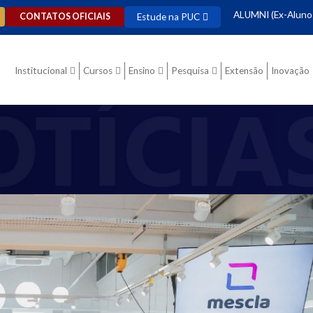
ALUMNI (Ex-Aluno
Estude na PUC
CONTATOS OFICIAIS
Institucional
Cursos
Ensino
Pesquisa
Extensão
Inovação