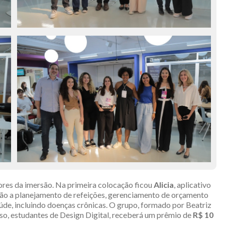
ores da imersão. Na primeira colocação ficou
Alicia
, aplicativo
ação a planejamento de refeições, gerenciamento de orçamento
úde, incluindo doenças crônicas. O grupo, formado por Beatriz
so, estudantes de Design Digital, receberá um prêmio de
R$ 10