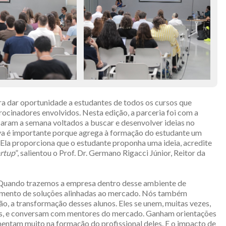
a dar oportunidade a estudantes de todos os cursos que
rocinadores envolvidos. Nesta edição, a parceria foi com a
aram a semana voltados a buscar e desenvolver ideias no
tiva é importante porque agrega à formação do estudante um
 Ela proporciona que o estudante proponha uma ideia, acredite
artup
”, salientou o Prof. Dr. Germano Rigacci Júnior, Reitor da
e. Quando trazemos a empresa dentro desse ambiente de
imento de soluções alinhadas ao mercado. Nós também
ão, a transformação desses alunos. Eles se unem, muitas vezes,
sas, e conversam com mentores do mercado. Ganham orientações
ntam muito na formação do profissional deles. E o impacto de