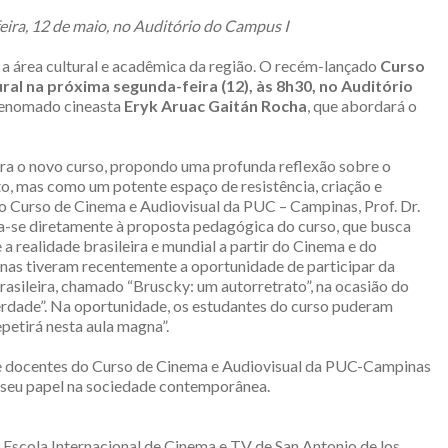
ira, 12 de maio, no Auditório do Campus I
área cultural e acadêmica da região. O recém-lançado
Curso
al na próxima segunda-feira (12), às 8h30, no Auditório
 renomado cineasta
Eryk Aruac Gaitán Rocha
, que abordará o
a o novo curso, propondo uma profunda reflexão sobre o
, mas como um potente espaço de resistência, criação e
 Curso de Cinema e Audiovisual da PUC – Campinas, Prof. Dr.
nha-se diretamente à proposta pedagógica do curso, que busca
 a realidade brasileira e mundial a partir do Cinema e do
nas tiveram recentemente a oportunidade de participar da
asileira, chamado “Bruscky: um autorretrato”, na ocasião do
erdade”. Na oportunidade, os estudantes do curso puderam
epetirá nesta aula magna”.
 e docentes do Curso de Cinema e Audiovisual da PUC-Campinas
e seu papel na sociedade contemporânea.
Escola Internacional de Cinema e TV de San Antonio de los