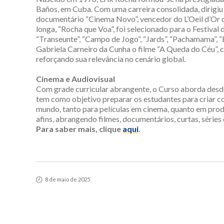
Baños, em Cuba. Com uma carreira consolidada, dirigi
documentário “Cinema Novo”, vencedor do L’Oeil d’Or 
longa, “Rocha que Voa”, foi selecionado para o Festival 
“Transeunte”, “Campo de Jogo”, “Jards”, “Pachamama”, 
Gabriela Carneiro da Cunha o filme “A Queda do Céu”, 
reforçando sua relevância no cenário global.
Cinema e Audiovisual
Com grade curricular abrangente, o Curso aborda desde a 
tem como objetivo preparar os estudantes para criar co
mundo, tanto para películas em cinema, quanto em prod
afins, abrangendo filmes, documentários, curtas, série
Para saber mais, clique
aqui
.
8 de maio de 2025