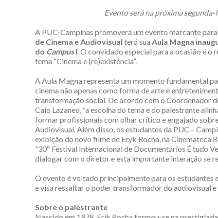
Evento será na próxima segunda-fe
A PUC-Campinas promoverá um evento marcante para a 
de Cinema e Audiovisual
terá sua
Aula Magna inaugur
do
Campus
I
. O convidado especial para a ocasião é o
tema “Cinema e (re)existência”.
A Aula Magna representa um momento fundamental par
cinema não apenas como forma de arte e entretenimento
transformação social. De acordo com o Coordenador do
Caio Lazaneo, “a escolha do tema e do palestrante ali
formar profissionais com olhar crítico e engajado sobre
Audiovisual. Além disso, os estudantes da PUC – Campi
exibição do novo filme de Eryk Rocha, na Cinemateca Br
“30º Festival Internacional de Documentários É tudo V
dialogar com o diretor e esta importante interação se r
O evento é voltado principalmente para os estudantes
e visa ressaltar o poder transformador do audiovisual 
Sobre o palestrante
Nascido em 1978, Erik Rocha formou-se na prestigiada 