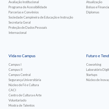
Avaliação Institucional
Atualização
Programa de Acessibilidade
Bolsas e Financ
Parcerias e Convênios
Diplomas
Sociedade Campineira de Educação e Instrução
Secretaria Geral
Proteção de Dados Pessoais
Internacional
Vida no Campus
Futuro e Tend
Campus I
Coworking
Campus II
Laboratório Digit
Campus Central
Startups
Segurança Universitária
Núcleo de Inovaç
Núcleo de Fé e Cultura
CACI
Centro de Cultura e Arte
Voluntariado
Mostra de Talentos