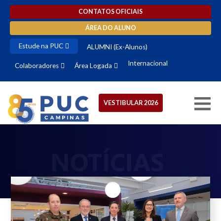
CONTATOS OFICIAIS
ÁREA DO ALUNO
Estude na PUC
ALUMNI (Ex-Alunos)
Internacional
Colaboradores
Área Logada
VESTIBULAR 2026