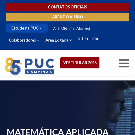
CONTATOS OFICIAIS
ÁREA DO ALUNO
Estude na PUC
VESTIBULAR 2026
ALUMNI (Ex-Alunos)
Internacional
Colaboradores
Área Logada
VESTIBULAR 2026
MATEMÁTICA APLICADA