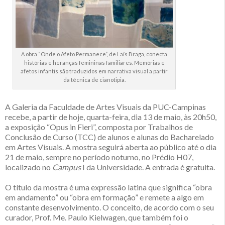
A obra “Onde o Afeto Permanece”, de Laís Braga, conecta
histórias e heranças femininas familiares. Memórias e
afetos infantis são traduzidos em narrativa visual a partir
da técnica de cianotipia.
A Galeria da Faculdade de Artes Visuais da PUC-Campinas
recebe, a partir de hoje, quarta-feira, dia 13 de maio, às 20h50,
a exposição “Opus in Fieri”, composta por Trabalhos de
Conclusão de Curso (TCC) de alunos e alunas do Bacharelado
em Artes Visuais. A mostra seguirá aberta ao público até o dia
21 de maio, sempre no período noturno, no Prédio H07,
localizado no
Campus
I da Universidade. A entrada é gratuita.
O título da mostra é uma expressão latina que significa “obra
em andamento” ou “obra em formação” e remete a algo em
constante desenvolvimento. O conceito, de acordo com o seu
curador, Prof. Me. Paulo Kielwagen, que também foi o