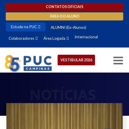
CONTATOS OFICIAIS
ÁREA DO ALUNO
Estude na PUC
ALUMNI (Ex-Alunos)
Internacional
Colaboradores
Área Logada
VESTIBULAR 2026