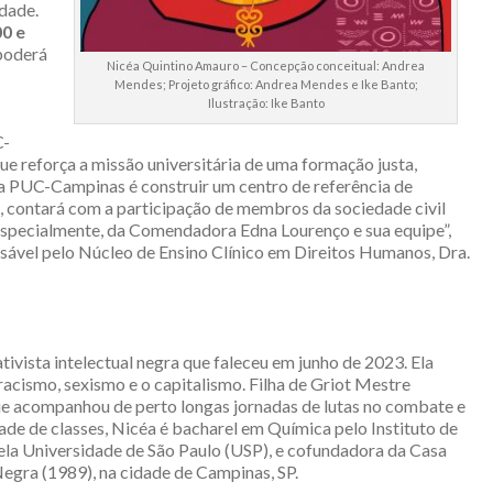
dade.
00 e
 poderá
Nicéa Quintino Amauro – Concepção conceitual: Andrea
Mendes; Projeto gráfico: Andrea Mendes e Ike Banto;
Ilustração: Ike Banto
C-
e reforça a missão universitária de uma formação justa,
a da PUC-Campinas é construir um centro de referência de
a, contará com a participação de membros da sociedade civil
especialmente, da Comendadora Edna Lourenço e sua equipe”,
sável pelo Núcleo de Ensino Clínico em Direitos Humanos, Dra.
ivista intelectual negra que faleceu em junho de 2023. Ela
racismo, sexismo e o capitalismo. Filha de Griot Mestre
e acompanhou de perto longas jornadas de lutas no combate e
de de classes, Nicéa é bacharel em Química pelo Instituto de
ela Universidade de São Paulo (USP), e cofundadora da Casa
gra (1989), na cidade de Campinas, SP.