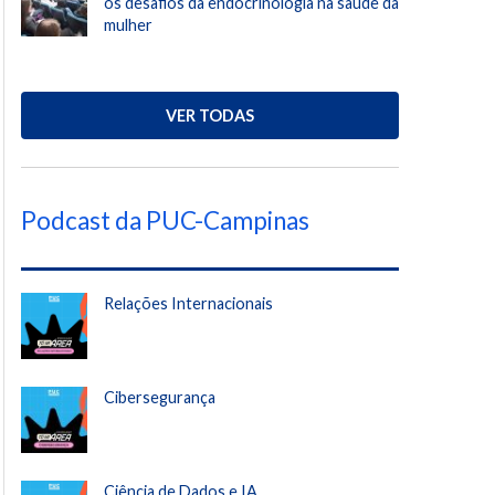
os desafios da endocrinologia na saúde da
mulher
VER TODAS
Podcast da PUC-Campinas
Relações Internacionais
Cibersegurança
Ciência de Dados e IA