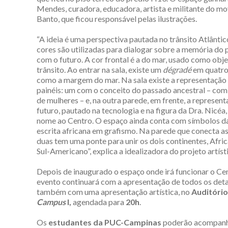
Mendes, curadora, educadora, artista e militante do mo
Banto, que ficou responsável pelas ilustrações.
“A ideia é uma perspectiva pautada no trânsito Atlântic
cores são utilizadas para dialogar sobre a memória do
com o futuro. A cor frontal é a do mar, usado como obj
trânsito. Ao entrar na sala, existe um
dégradé
em quatro
como a margem do mar. Na sala existe a representação 
painéis: um com o conceito do passado ancestral – com
de mulheres – e, na outra parede, em frente, a represen
futuro, pautado na tecnologia e na figura da Dra. Nicéa,
nome ao Centro. O espaço ainda conta com símbolos d
escrita africana em grafismo. Na parede que conecta as
duas tem uma ponte para unir os dois continentes, Afri
Sul-Americano”, explica a idealizadora do projeto artíst
Depois de inaugurado o espaço onde irá funcionar o Cen
evento continuará com a apresentação de todos os deta
também com uma apresentação artística, no
Auditório
Campus
I,
agendada para
20h
.
Os
estudantes da PUC-Campinas
poderão acompanh