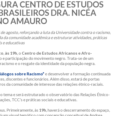
URA CENTRO DE ESTUDOS
BRASILEIROS DRA. NICÉA
NO AMAURO
3 de agosto, reforçando a luta da Universidade contra o racismo,
a da comunidade acadêmica e estruturar atividades, práticas
is e educativas
to
,
às 19h
, o
Centro de Estudos Africanos e Afro-
io e participação do movimento negro. Trata-se de um
racismo e o resgate da identidade da população negra.
iálogos sobre Racismo”
e desenvolver a formação continuada
, discentes e funcionários. Além disso, estará de portas
s da comunidade de interesse das relações étnico-raciais.
o tema e será estruturado o observatório das Relações Étnico-
ações, TCC’s e práticas sociais e educativas.
us. Primeiramente, às
19h
, haverá o descerramento do espaço,
rá um visual temático com concepção conceitual de Andrea