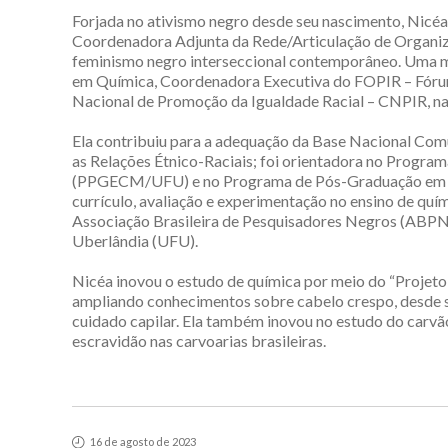
Forjada no ativismo negro desde seu nascimento, Nicé
Coordenadora Adjunta da Rede/Articulação de Organiz
feminismo negro interseccional contemporâneo. Uma mu
em Química, Coordenadora Executiva do FOPIR – Fórum
Nacional de Promoção da Igualdade Racial – CNPIR, na
Ela contribuiu para a adequação da Base Nacional Com
as Relações Étnico-Raciais; foi orientadora no Progr
(PPGECM/UFU) e no Programa de Pós-Graduação em Qu
currículo, avaliação e experimentação no ensino de quím
Associação Brasileira de Pesquisadores Negros (ABPN
Uberlândia (UFU).
Nicéa inovou o estudo de química por meio do “Projeto 
ampliando conhecimentos sobre cabelo crespo, desde s
cuidado capilar. Ela também inovou no estudo do carvão
escravidão nas carvoarias brasileiras.
16 de agosto de 2023