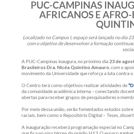
PUC-CAMPINAS INAUG
AFRICANOS E AFRO-
QUINTI
Localizado no Campus I
, espaço será lançado no dia 2
com o objetivo de desenvolver a formação continuad
socia
A PUC-Campinas inaugura, no próximo dia
23 de agos
Brasileiros Dra. Nicéa Quintino Amauro
, com o apo
movimento da Universidade que reforça a luta contra o 
O Centro terá como objetivos realizar atividades de
“D
da comunidade acadêmica interna – conectando docentes
abertas para receber grupos de pesquisadores e membro
Por meio dessa união, serão fomentados estudos sobre 
raciais, bem como o Repositório Digital – Teses, dissert
A inauguração receberá programação especial no Camp
que fica no piso térreo do prédio H13. O espaço ganha