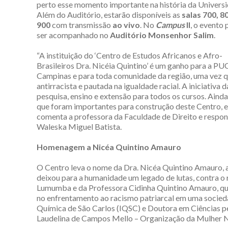
perto esse momento importante na história da Universi
Além do Auditório, estarão disponíveis as
salas 700, 8
900
com transmissão
ao vivo
. No
Campus
II
, o evento
ser acompanhado no
Auditório Monsenhor Salim
.
“A instituição do ‘Centro de Estudos Africanos e Afro-
Brasileiros Dra. Nicéia Quintino’ é um ganho para a PU
Campinas e para toda comunidade da região, uma vez qu
antirracista e pautada na igualdade racial. A iniciativ
pesquisa, ensino e extensão para todos os cursos. Aind
que foram importantes para construção deste Centro, 
comenta a professora da Faculdade de Direito e respon
Waleska Miguel Batista.
Homenagem a Nicéa Quintino Amauro
O Centro leva o nome da Dra. Nicéa Quintino Amauro, at
deixou para a humanidade um legado de lutas, contra o 
Lumumba e da Professora Cidinha Quintino Amauro, qu
no enfrentamento ao racismo patriarcal em uma socieda
Química de São Carlos (IQSC) e Doutora em Ciências p
Laudelina de Campos Mello – Organização da Mulher Ne