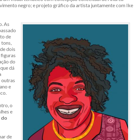
vimento negro; e projeto gráfico da artista juntamente com Ike
o. As
 passado
eto de
 tons,
de dois
 figuras
tação do
 que dá
a
 outras
cano e
ico.
tro, o
lhes e
 do
ar de