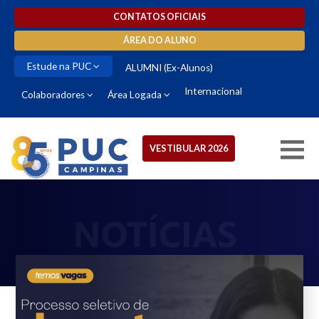
CONTATOS OFICIAIS
ÁREA DO ALUNO
Estude na PUC
ALUMNI (Ex-Alunos)
Internacional
Colaboradores
Área Logada
VESTIBULAR 2026