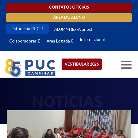
CONTATOS OFICIAIS
ÁREA DO ALUNO
Estude na PUC
ALUMNI (Ex-Alunos)
Internacional
Colaboradores
Área Logada
VESTIBULAR 2026