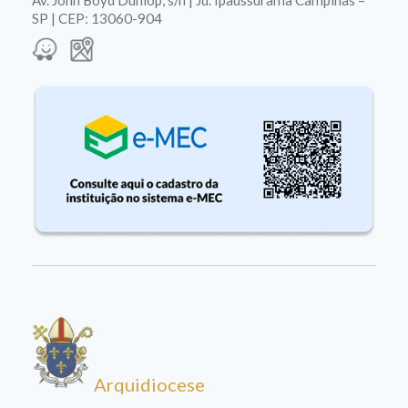
Av. John Boyd Dunlop, s/n | Jd. Ipaussurama Campinas –
SP | CEP: 13060-904
Arquidiocese