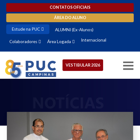
CONTATOS OFICIAIS
ÁREA DO ALUNO
Estude na PUC
ALUMNI (Ex-Alunos)
Internacional
Colaboradores
Área Logada
VESTIBULAR 2026