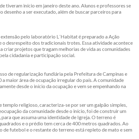
e tiveram início em janeiro deste ano. Alunos e professores se
do desenho a ser executado, além de buscar parceiros para
extensão pelo laboratório L´Habitat é preparado a Ação
e o desrespeito dos tradicionais trotes. Essa atividade acontece
isa criar projetos que tragam melhorias de vida as comunidades
pela cidadania e participação social.
so de regularização fundiária pela Prefeitura de Campinas e
a maior área de ocupação irregular do país. A comunidade
ticamente desde o início da ocupação e vem se empenhando na
 templo religioso, caracteriza-se por ser um galpão simples,
eocupação da comunidade desde o início, foi de construir um
re, para que assuma uma identidade de Igreja. O terreno é
uadrados e o prédio tem cerca de 400 metros quadrados. Ao
 de futebol e o restante do terreno está repleto de mato e sem