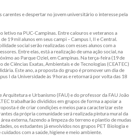
 carentes e despertar no jovem universitário o interesse pela
no letivo na PUC-Campinas. Entre calouros e veteranos a
 de 19 mil alunos em seus campi – Campus I, II e Central.
bilidade social serão realizadas com esses alunos com a
ssores. Entre elas, está a realização de uma ação social, na
óximo ao Parque Oziel, em Campinas. Na terça-feira (19 de
tro de Ciências Exatas, Ambientais e de Tecnologias (CEATEC)
olidária. Este ano, a proposta do grupo é promover um dia de
s I da Universidade às 9 horas e retornará por volta das 18
e Arquitetura e Urbanismo (FAU) e do professor da FAU João
ATEC trabalharão divididos em grupos de forma a apoiar a
roposta é de criar condições e meios para caracterizar este
rantes da própria comunidade será realizada pintura mural da
área externa, fazendo a limpeza do terreno e plantio de mudas
idades, os estudantes já envolvidos nos grupos PET Biologia e
 cuidados com a saúde, higiene e meio ambiente.