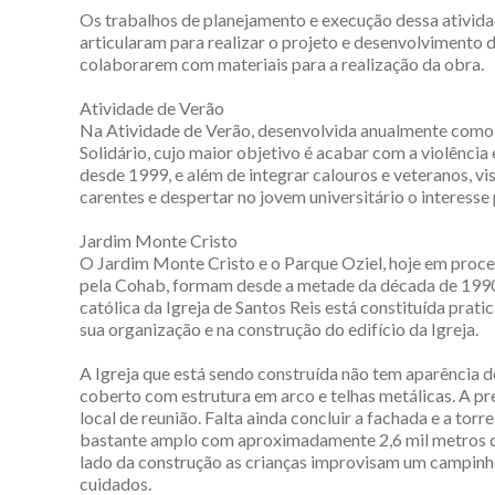
Os trabalhos de planejamento e execução dessa atividad
articularam para realizar o projeto e desenvolvimento 
colaborarem com materiais para a realização da obra.
Atividade de Verão
Na Atividade de Verão, desenvolvida anualmente como 
Solidário, cujo maior objetivo é acabar com a violência 
desde 1999, e além de integrar calouros e veteranos, v
carentes e despertar no jovem universitário o interesse 
Jardim Monte Cristo
O Jardim Monte Cristo e o Parque Oziel, hoje em proces
pela Cohab, formam desde a metade da década de 1990 
católica da Igreja de Santos Reis está constituída pra
sua organização e na construção do edifício da Igreja.
A Igreja que está sendo construída não tem aparência de
coberto com estrutura em arco e telhas metálicas. A pr
local de reunião. Falta ainda concluir a fachada e a tor
bastante amplo com aproximadamente 2,6 mil metros q
lado da construção as crianças improvisam um campinho
cuidados.