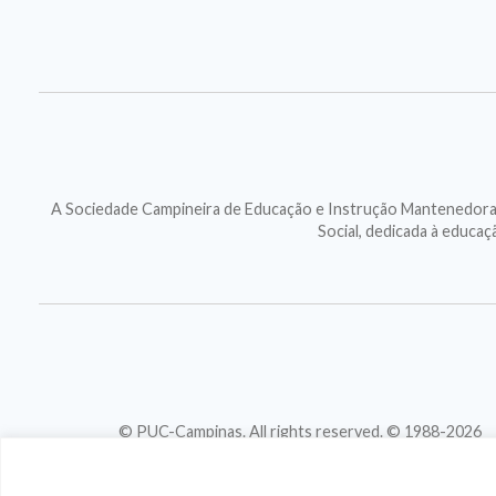
A Sociedade Campineira de Educação e Instrução Mantenedora d
Social, dedicada à educa
© PUC-Campinas. All rights reserved. © 1988-2026
CNPJ 46.020.301/0001-88