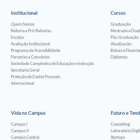
Institucional
Cursos
Quem Somos
Graduação
Reitoria e Pró-Reitorias
Mestrado e Dou
Escolas
Pós-Graduação
Avaliação Institucional
Atualização
Programa de Acessibilidade
Bolsas e Financ
Parcerias e Convênios
Diplomas
Sociedade Campineira de Educação e Instrução
Secretaria Geral
Proteção de Dados Pessoais
Internacional
Vida no Campus
Futuro e Tend
Campus I
Coworking
Campus II
Laboratório Digit
Campus Central
Startups