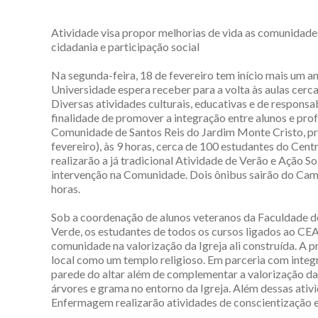
Atividade visa propor melhorias de vida as comunidades
cidadania e participação social
Na segunda-feira, 18 de fevereiro tem início mais um a
Universidade espera receber para a volta às aulas cerca
Diversas atividades culturais, educativas e de responsa
finalidade de promover a integração entre alunos e profe
Comunidade de Santos Reis do Jardim Monte Cristo, pr
fevereiro), às 9 horas, cerca de 100 estudantes do Cen
realizarão a já tradicional Atividade de Verão e Ação S
intervenção na Comunidade. Dois ônibus sairão do Campu
horas.
Sob a coordenação de alunos veteranos da Faculdade d
Verde, os estudantes de todos os cursos ligados ao CE
comunidade na valorização da Igreja ali construída. A p
local como um templo religioso. Em parceria com integ
parede do altar além de complementar a valorização da 
árvores e grama no entorno da Igreja. Além dessas ativ
Enfermagem realizarão atividades de conscientização e