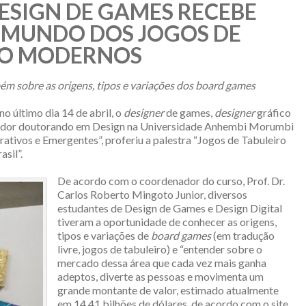
SIGN DE GAMES RECEBE
 MUNDO DOS JOGOS DE
RO MODERNOS
m sobre as origens, tipos e variações dos board games
 último dia 14 de abril, o
designer
de games,
designer
gráfico
isador doutorando em Design na Universidade Anhembi Morumbi
erativos e Emergentes”, proferiu a palestra “Jogos de Tabuleiro
sil”.
De acordo com o coordenador do curso, Prof. Dr.
Carlos Roberto Mingoto Junior, diversos
estudantes de Design de Games e Design Digital
tiveram a oportunidade de conhecer as origens,
tipos e variações de
board games
(em tradução
livre, jogos de tabuleiro) e “entender sobre o
mercado dessa área que cada vez mais ganha
adeptos, diverte as pessoas e movimenta um
grande montante de valor, estimado atualmente
em 14,41 bilhões de dólares, de acordo com o site