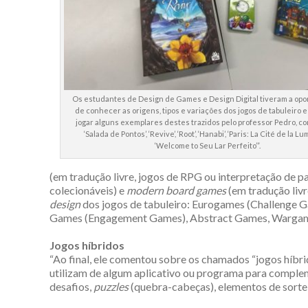
Os estudantes de Design de Games e Design Digital tiveram a op
de conhecer as origens, tipos e variações dos jogos de tabuleiro
jogar alguns exemplares destes trazidos pelo professor Pedro, com
‘Salada de Pontos’, ‘Revive’, ‘Root’, ‘Hanabi’, ‘Paris: La Cité de la Lu
‘Welcome to Seu Lar Perfeito’”.
(em tradução livre, jogos de RPG ou interpretação de pa
colecionáveis) e
modern board games
(em tradução livr
design
dos jogos de tabuleiro: Eurogames (Challenge
Games (Engagement Games), Abstract Games, Wargame
Jogos híbridos
“Ao final, ele comentou sobre os chamados “jogos híbri
utilizam de algum aplicativo ou programa para comple
desafios,
puzzles
(quebra-cabeças), elementos de sortei