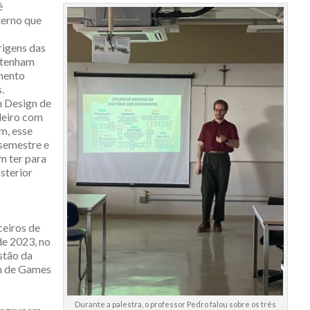
é
terno que
rigens das
s tenham
mento
.
m Design de
leiro com
m, esse
 semestre e
m ter para
sterior
ceiros de
de 2023, no
stão da
gn de Games
Durante a palestra, o professor Pedro falou sobre os três