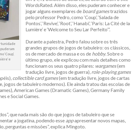
WordsRated. Além disso, eles puderam conhecer e
jogar alguns exemplares de
board games
trazidos
pelo professor Pedro, como ‘Coup’, ‘Salada de
Pontos’, ‘Revive’, ‘Root’, ‘Hanabi’, ‘Paris: La Cité de la
Lumière’ e ‘Welcome to Seu Lar Perfeito’”.
Durante a palestra, Pedro falou sobre os três
ortunidade
grandes grupos de jogos de tabuleiro: os clássicos,
 e puderam
os de mercado de massa e os de
hobby
. Sobre o
o ‘Coup’,
último grupo, ele explicou com mais detalhes como
mière’ e
funcionam os seus quatro pilares:
wargames
(em
tradução livre, jogos de guerra),
role-playing games
péis),
collectible card games
(em tradução livre, jogos de cartas
e, jogos de tabuleiro modernos). Ele ainda tratou das escolas de
 Games), American Games (Dramatic Games), Germany Family
s e Social Games.
dos”, que nada mais são do que jogos de tabuleiro que se
mentar a jogatina, podendo esse
app
apresentar novos mapas,
o, perguntas e missões”, explica Mingoto.