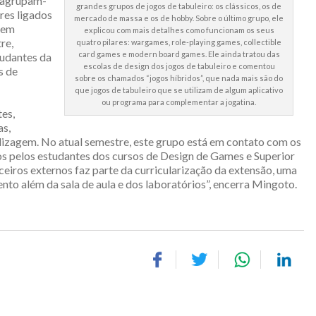
, agrupam-
grandes grupos de jogos de tabuleiro: os clássicos, os de
res ligados
mercado de massa e os de hobby. Sobre o último grupo, ele
dem
explicou com mais detalhes como funcionam os seus
re,
quatro pilares: wargames, role-playing games, collectible
card games e modern board games. Ele ainda tratou das
tudantes da
escolas de design dos jogos de tabuleiro e comentou
s de
sobre os chamados “jogos híbridos”, que nada mais são do
que jogos de tabuleiro que se utilizam de algum aplicativo
ou programa para complementar a jogatina.
tes,
as,
dizagem. No atual semestre, este grupo está em contato com os
dos pelos estudantes dos cursos de Design de Games e Superior
eiros externos faz parte da curricularização da extensão, uma
to além da sala de aula e dos laboratórios”, encerra Mingoto.