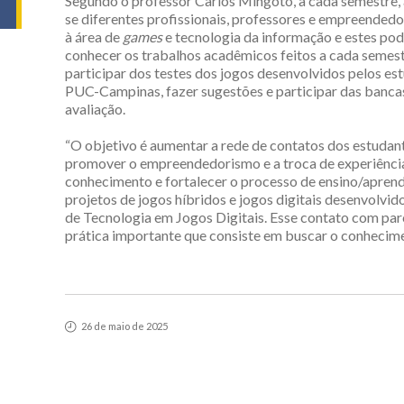
Segundo o professor Carlos Mingoto, a cada semestre
se diferentes profissionais, professores e empreendedo
à área de
games
e tecnologia da informação e estes po
conhecer os trabalhos acadêmicos feitos a cada semest
participar dos testes dos jogos desenvolvidos pelos es
PUC-Campinas, fazer sugestões e participar das banca
avaliação.
“O objetivo é aumentar a rede de contatos dos estudan
promover o empreendedorismo e a troca de experiênci
conhecimento e fortalecer o processo de ensino/apren
projetos de jogos híbridos e jogos digitais desenvolvi
de Tecnologia em Jogos Digitais. Esse contato com parc
prática importante que consiste em buscar o conhecimen
26 de maio de 2025