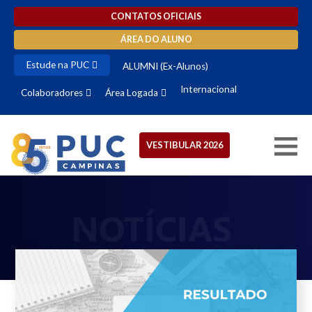
CONTATOS OFICIAIS
ÁREA DO ALUNO
Estude na PUC
ALUMNI (Ex-Alunos)
Internacional
Colaboradores
Área Logada
VESTIBULAR 2026