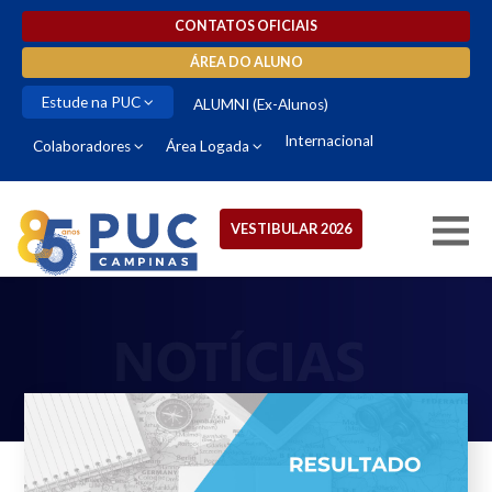
CONTATOS OFICIAIS
ÁREA DO ALUNO
Estude na PUC
ALUMNI (Ex-Alunos)
Internacional
Colaboradores
Área Logada
VESTIBULAR 2026