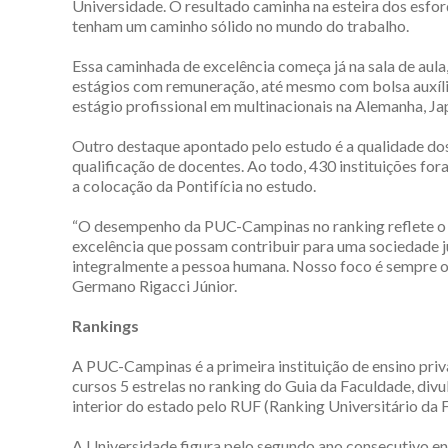
Universidade. O resultado caminha na esteira dos esfo
tenham um caminho sólido no mundo do trabalho.
Essa caminhada de excelência começa já na sala de aula
estágios com remuneração, até mesmo com bolsa auxílio
estágio profissional em multinacionais na Alemanha, Ja
Outro destaque apontado pelo estudo é a qualidade d
qualificação de docentes. Ao todo, 430 instituições for
a colocação da Pontifícia no estudo.
“O desempenho da PUC-Campinas no ranking reflete o e
excelência que possam contribuir para uma sociedade ju
integralmente a pessoa humana. Nosso foco é sempre o 
Germano Rigacci Júnior.
Rankings
A PUC-Campinas é a primeira instituição de ensino priv
cursos 5 estrelas no ranking do Guia da Faculdade, divul
interior do estado pelo RUF (Ranking Universitário da F
A Universidade figura pelo segundo ano consecutivo e