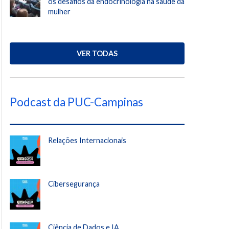
os desafios da endocrinologia na saúde da
mulher
VER TODAS
Podcast da PUC-Campinas
Relações Internacionais
Cibersegurança
Ciência de Dados e IA