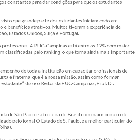
rços constantes para dar condições para que os estudantes
, visto que grande parte dos estudantes iniciam cedo em
 e benefícios atrativos. Muitos tiveram a experiência de
pão, Estados Unidos, Suíça e Portugal.
os professores. A PUC-Campinas está entre os 12% com maior
am classificadas pelo ranking, o que torna ainda mais importante
mpenho de toda a Instituição em capacitar profissionais de
sta e fraterna, que é a nossa missão, assim como formar
estudante”, disse o Reitor da PUC-Campinas, Prof. Dr.
ada de São Paulo e a terceira do Brasil com maior número de
gado pelo jornal O Estado de S. Paulo, e a melhor particular do
olha).
ntre as melhores universidades do mundo pelo QS World