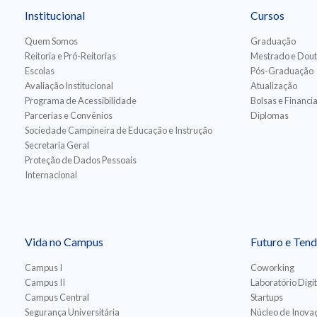
Institucional
Cursos
Quem Somos
Graduação
Reitoria e Pró-Reitorias
Mestrado e Dou
Escolas
Pós-Graduação
Avaliação Institucional
Atualização
Programa de Acessibilidade
Bolsas e Financ
Parcerias e Convênios
Diplomas
Sociedade Campineira de Educação e Instrução
Secretaria Geral
Proteção de Dados Pessoais
Internacional
Vida no Campus
Futuro e Tend
Campus I
Coworking
Campus II
Laboratório Digit
Campus Central
Startups
Segurança Universitária
Núcleo de Inovaç