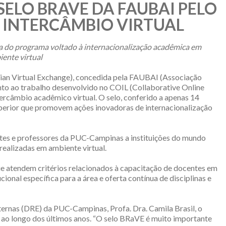
SELO BRAVE DA FAUBAI PELO
 INTERCÂMBIO VIRTUAL
ia do programa voltado à internacionalização acadêmica em
ente virtual
ian Virtual Exchange), concedida pela FAUBAI (Associação
nto ao trabalho desenvolvido no COIL (Collaborative Online
tercâmbio acadêmico virtual. O selo, conferido a apenas 14
superior que promovem ações inovadoras de internacionalização
tes e professores da PUC-Campinas a instituições do mundo
realizadas em ambiente virtual.
ue atendem critérios relacionados à capacitação de docentes em
ional específica para a área e oferta contínua de disciplinas e
rnas (DRE) da PUC-Campinas, Profa. Dra. Camila Brasil, o
ao longo dos últimos anos. “O selo BRaVE é muito importante