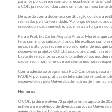
para nós porque representa um reconhecimento oficial 
o COIL já se consolidou como uma forma importante de
De acordo com a docente, a certificação considera evi
realizadas pela Universidade. “Ao longo de quatro anos
crescendo a cada semestre. Isso mostra a força e a con
Para o Prof. Dr. Carlos Augusto Amaral Moreira, que c
feito com muito cuidado há anos. Ele explicou como se
novas instituições receberem o selo, entendemos que j
desenvolve projetos COIL há quatro anos, publica resul
bastante relevante no cenário brasileiro. Isso nos deu 
dados, reunimos números e apresentamos nossas experiê
Com a adesão ao programa, a PUC-Campinas passa a inte
FAUBAI por suas práticas de intercâmbio virtual, amplia
desenvolvidas pela Universidade na área de internacio
Números
O COIL já desenvolveu 72 projetos entre agosto de 20
estiveram envolvidos, de diversos cursos da Universid
universidades de 12 países diferentes.