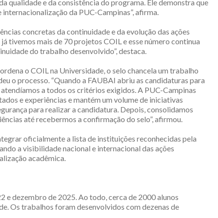
da qualidade e da consistência do programa. Ele demonstra que
 internacionalização da PUC-Campinas”, afirma.
dências concretas da continuidade e da evolução das ações
, já tivemos mais de 70 projetos COIL e esse número continua
tinuidade do trabalho desenvolvido”, destaca.
oordena o COIL na Universidade, o selo chancela um trabalho
 deu o processo. “Quando a FAUBAI abriu as candidaturas para
á atendíamos a todos os critérios exigidos. A PUC-Campinas
tados e experiências e mantém um volume de iniciativas
segurança para realizar a candidatura. Depois, consolidamos
ncias até recebermos a confirmação do selo”, afirmou.
grar oficialmente a lista de instituições reconhecidas pela
ndo a visibilidade nacional e internacional das ações
nalização acadêmica.
22 e dezembro de 2025. Ao todo, cerca de 2000 alunos
ade. Os trabalhos foram desenvolvidos com dezenas de