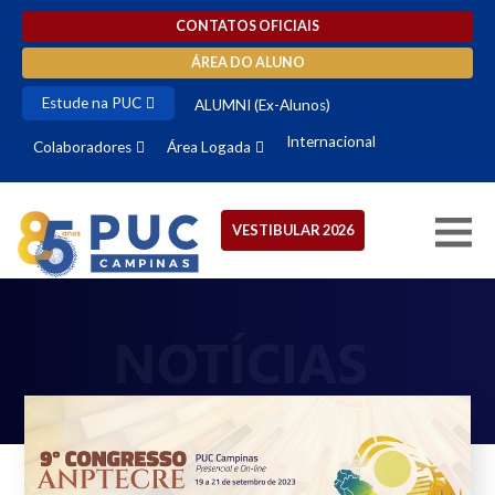
CONTATOS OFICIAIS
ÁREA DO ALUNO
Estude na PUC
ALUMNI (Ex-Alunos)
Internacional
Colaboradores
Área Logada
VESTIBULAR 2026