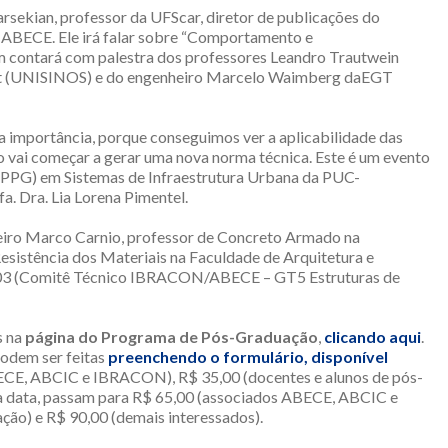
rsekian, professor da UFScar, diretor de publicações do
 ABECE. Ele irá falar sobre “Comportamento e
m contará com palestra dos professores Leandro Trautwein
st (UNISINOS) e do engenheiro Marcelo Waimberg daEGT
a importância, porque conseguimos ver a aplicabilidade das
o vai começar a gerar uma nova norma técnica. Este é um evento
PPG) em Sistemas de Infraestrutura Urbana da PUC-
. Dra. Lia Lorena Pimentel.
iro Marco Carnio, professor de Concreto Armado na
sistência dos Materiais na Faculdade de Arquitetura e
 303 (Comitê Técnico IBRACON/ABECE – GT5 Estruturas de
s na
página do Programa de Pós-Graduação
,
clicando aqui
.
odem ser feitas
preenchendo o formulário, disponível
BECE, ABCIC e IBRACON), R$ 35,00 (docentes e alunos de pós-
ta data, passam para R$ 65,00 (associados ABECE, ABCIC e
ção) e R$ 90,00 (demais interessados).