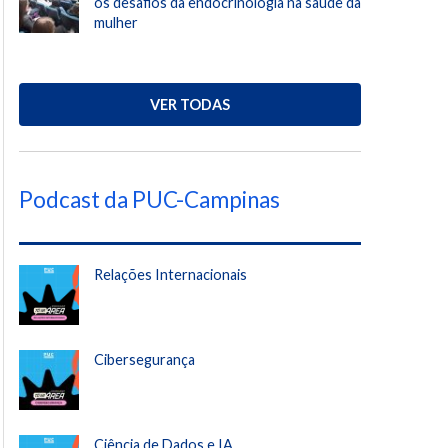
os desafios da endocrinologia na saúde da
mulher
VER TODAS
Podcast da PUC-Campinas
Relações Internacionais
Cibersegurança
Ciência de Dados e IA