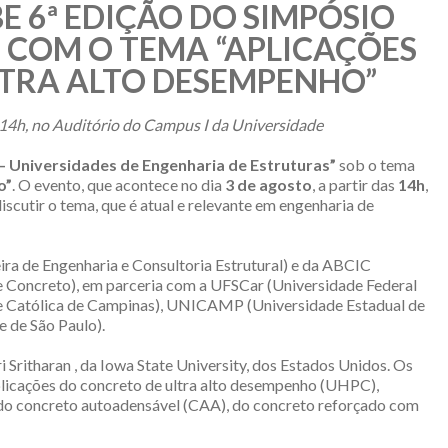
E 6ª EDIÇÃO DO SIMPÓSIO
, COM O TEMA “APLICAÇÕES
TRA ALTO DESEMPENHO”
 14h, no Auditório do Campus I da Universidade
– Universidades de Engenharia de Estruturas”
sob o tema
o”
. O evento, que acontece no dia
3 de agosto
, a partir das
14h
,
iscutir o tema, que é atual e relevante em engenharia de
ra de Engenharia e Consultoria Estrutural) e da ABCIC
de Concreto), em parceria com a UFSCar (Universidade Federal
de Católica de Campinas), UNICAMP (Universidade Estadual de
 de São Paulo).
i Sritharan , da Iowa State University, dos Estados Unidos. Os
aplicações do concreto de ultra alto desempenho (UHPC),
s do concreto autoadensável (CAA), do concreto reforçado com