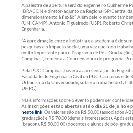
A palestra de abertura será do engenheiro Guilherme Pa
IBRACON e diretor-adjunto da Regional SP/Central da
dimensionamento à flexão”. Além dele, o evento també
(UNICAMP), Antonio Figueiredo (USP), Roberto Chri
Engenharia.
“A aproximação entre a indústria e a academia é de sum
pesquisas e o impacto social, uma vez que todo trabalh
muito importante para o Programa de Pós-Graduação (
Campinas”, comenta a Coordenadora do programa, Profa
Pela PUC-Campinas, haverá a apresentação do Engenhe
Faculdade de Engenharia Civil da PUC-Campinas e de Re
Urbanismo da Universidade, sobre o trabalho do CT
UHPC).
Mais informações sobre o evento podem ser conferida
As
inscrições estão abertas até o dia 21 de julho
e p
neste link
. Os valores são de R$ 50,00 (associados A
graduação) e R$ 70,00 (demais interessados). Após es
Ibracon), R$ 50,00 00 (docentes e alunos de pós-gradua