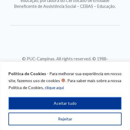
educação, portadora do Certificado de Entidade
Beneficente de Assistência Social – CEBAS – Educação.
© PUC-Campinas. All rights reserved. © 1988-
2026
CNPJ 46.020.301/0001-88
Política de Cookies
- Para melhorar sua experiência em nosso
site, fazemos uso de cookies
. Para saber mais sobre a nossa
Política de Cookies,
clique aqui
Aceitar tudo
Rejeitar
/* CONTEUDO
PROGRAMATICO*/