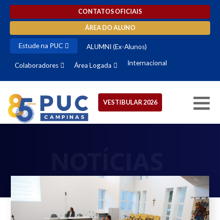
CONTATOS OFICIAIS
ÁREA DO ALUNO
Estude na PUC
ALUMNI (Ex-Alunos)
Internacional
Colaboradores
Área Logada
VESTIBULAR 2026