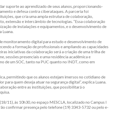
r suporte ao aprendizado de seus alunos, proporcionando-
ramento e defesa contra ciberataques. A parceria foi
ituições, que cria uma ampla estrutura de colaboração,
nto, extensão e intercâmbio de tecnologias. “Essa colaboração
mização de instalações e equipamentos, e o desenvolvimento de
a Luana.
 monitoramento digital para estudo e desenvolvimento de
ecendo a formação de profissionais e ampliando as capacidades
iras iniciativas da colaboração será a criação de uma trilha de
e, sessões presenciais e uma residência acadêmica e
diano de um SOC, tanto na PUC quanto no INDT, como em
ica, permitindo que os alunos estejam imersos no cotidiano de
 para quem deseja atuar na segurança digital”, explica Luana.
aboração entre as instituições, que possibilitará o
quisa.
 (18/11), às 10h30, no espaço MESCLA, localizado no Campus I
ão confirmar presença pelo telefone (19) 3343-5732 ou pelo e-