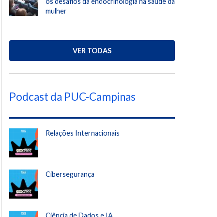
os desafios da endocrinologia na saúde da
mulher
VER TODAS
Podcast da PUC-Campinas
Relações Internacionais
Cibersegurança
Ciência de Dados e IA