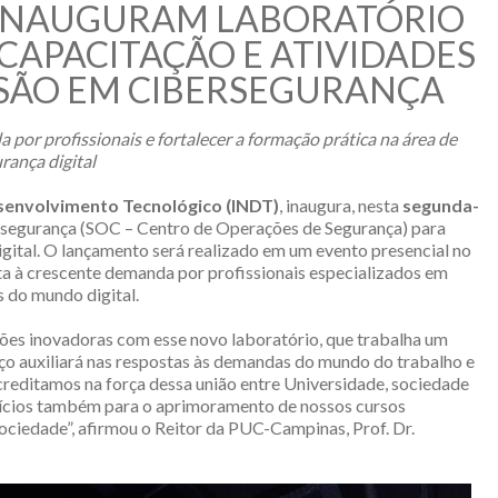
 INAUGURAM LABORATÓRIO
 CAPACITAÇÃO E ATIVIDADES
NSÃO EM CIBERSEGURANÇA
 por profissionais e fortalecer a formação prática na área de
rança digital
esenvolvimento Tecnológico (INDT)
, inaugura, nesta
segunda-
rsegurança (SOC – Centro de Operações de Segurança) para
digital. O lançamento será realizado em um evento presencial no
ta à crescente demanda por profissionais especializados em
 do mundo digital.
es inovadoras com esse novo laboratório, que trabalha um
aço auxiliará nas respostas às demandas do mundo do trabalho e
creditamos na força dessa união entre Universidade, sociedade
efícios também para o aprimoramento de nossos cursos
ociedade”, afirmou o Reitor da PUC-Campinas, Prof. Dr.