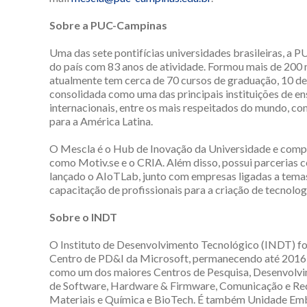
Sobre a PUC-Campinas
Uma das sete pontifícias universidades brasileiras, a 
do país com 83 anos de atividade. Formou mais de 200 m
atualmente tem cerca de 70 cursos de graduação, 10 de
consolidada como uma das principais instituições de ens
internacionais, entre os mais respeitados do mundo, c
para a América Latina.
O Mescla é o Hub de Inovação da Universidade e compo
como Motiv.se e o CRIA. Além disso, possui parcerias c
lançado o AIoTLab, junto com empresas ligadas a temas d
capacitação de profissionais para a criação de tecnolog
Sobre o INDT
O Instituto de Desenvolvimento Tecnológico (INDT) fo
Centro de PD&I da Microsoft, permanecendo até 2016,
como um dos maiores Centros de Pesquisa, Desenvolvim
de Software, Hardware & Firmware, Comunicação e Re
Materiais e Química e BioTech. É também Unidade Embr