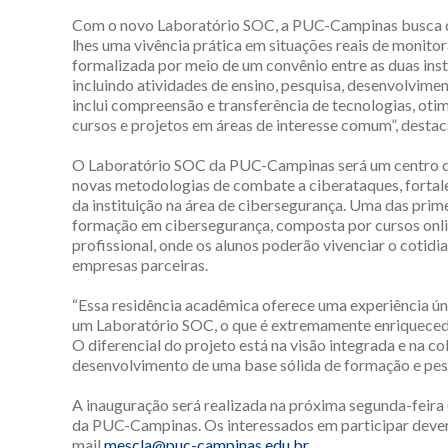
Com o novo Laboratório SOC, a PUC-Campinas busca da
lhes uma vivência prática em situações reais de monito
formalizada por meio de um convênio entre as duas inst
incluindo atividades de ensino, pesquisa, desenvolvime
inclui compreensão e transferência de tecnologias, oti
cursos e projetos em áreas de interesse comum”, destac
O Laboratório SOC da PUC-Campinas será um centro de
novas metodologias de combate a ciberataques, fortal
da instituição na área de cibersegurança. Uma das prime
formação em cibersegurança, composta por cursos onlin
profissional, onde os alunos poderão vivenciar o coti
empresas parceiras.
“Essa residência acadêmica oferece uma experiência ún
um Laboratório SOC, o que é extremamente enriquecedor
O diferencial do projeto está na visão integrada e na col
desenvolvimento de uma base sólida de formação e pes
A inauguração será realizada na próxima segunda-feira
da PUC-Campinas. Os interessados em participar dever
mail
mescla@puc-campinas.edu.br
.