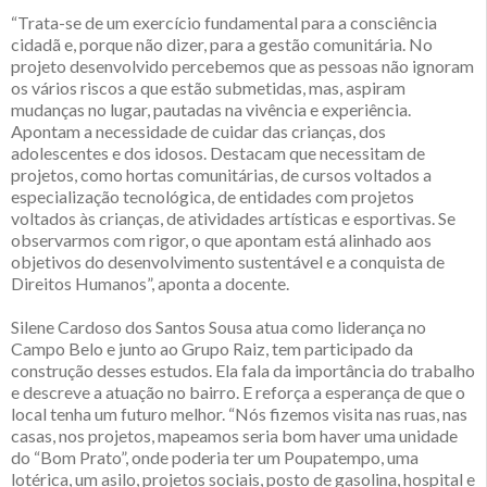
“Trata-se de um exercício fundamental para a consciência
cidadã e, porque não dizer, para a gestão comunitária. No
projeto desenvolvido percebemos que as pessoas não ignoram
os vários riscos a que estão submetidas, mas, aspiram
mudanças no lugar, pautadas na vivência e experiência.
Apontam a necessidade de cuidar das crianças, dos
adolescentes e dos idosos. Destacam que necessitam de
projetos, como hortas comunitárias, de cursos voltados a
especialização tecnológica, de entidades com projetos
voltados às crianças, de atividades artísticas e esportivas. Se
observarmos com rigor, o que apontam está alinhado aos
objetivos do desenvolvimento sustentável e a conquista de
Direitos Humanos”, aponta a docente.
Silene Cardoso dos Santos Sousa atua como liderança no
Campo Belo e junto ao Grupo Raiz, tem participado da
construção desses estudos. Ela fala da importância do trabalho
e descreve a atuação no bairro. E reforça a esperança de que o
local tenha um futuro melhor. “Nós fizemos visita nas ruas, nas
casas, nos projetos, mapeamos seria bom haver uma unidade
do “Bom Prato”, onde poderia ter um Poupatempo, uma
lotérica, um asilo, projetos sociais, posto de gasolina, hospital e