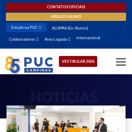
CONTATOS OFICIAIS
ÁREA DO ALUNO
Estude na PUC
ALUMNI (Ex-Alunos)
Internacional
Colaboradores
Área Logada
VESTIBULAR 2026