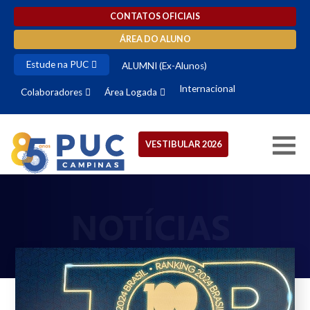
CONTATOS OFICIAIS
ÁREA DO ALUNO
Estude na PUC
ALUMNI (Ex-Alunos)
Internacional
Colaboradores
Área Logada
VESTIBULAR 2026