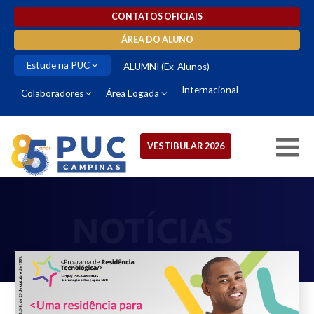
CONTATOS OFICIAIS
ÁREA DO ALUNO
Estude na PUC
ALUMNI (Ex-Alunos)
Internacional
Colaboradores
Área Logada
VESTIBULAR 2026