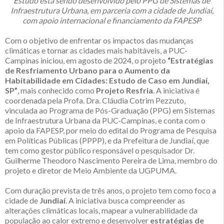
Estudo está sendo desenvolvido pelo PPG de Sistemas de
Infraestrutura Urbana, em parceria com a cidade de Jundiaí,
com apoio internacional e financiamento da FAPESP
Com o objetivo de enfrentar os impactos das mudanças
climáticas e tornar as cidades mais habitáveis, a PUC-
Campinas iniciou, em agosto de 2024, o projeto
“Estratégias
de Resfriamento Urbano para o Aumento da
Habitabilidade em Cidades: Estudo de Caso em Jundiaí,
SP”
, mais conhecido como
Projeto Resfria
. A iniciativa é
coordenada pela Profa. Dra. Cláudia Cotrim Pezzuto,
vinculada ao Programa de Pós-Graduação (PPG) em Sistemas
de Infraestrutura Urbana da PUC-Campinas, e conta com o
apoio da FAPESP, por meio do edital do Programa de Pesquisa
em Políticas Públicas (PPPP), e da Prefeitura de Jundiaí, que
tem como gestor público responsável o pesquisador Dr.
Guilherme Theodoro Nascimento Pereira de Lima, membro do
projeto e diretor de Meio Ambiente da UGPUMA.
Com duração prevista de três anos, o projeto tem como foco a
cidade de
Jundiaí
. A iniciativa busca compreender as
alterações climáticas locais, mapear a vulnerabilidade da
população ao calor extremo e desenvolver
estratégias de