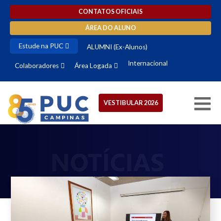
CONTATOS OFICIAIS
ÁREA DO ALUNO
Estude na PUC
ALUMNI (Ex-Alunos)
Internacional
Colaboradores
Área Logada
VESTIBULAR 2026