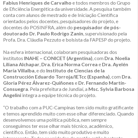
Fabius Henriques de Carvalho
e todos membros do Grupo
de Eficiência Energética da universidade. A pesquisa também
conta com alunos de mestrado e de Iniciação Científica
orientados pelos docentes, pesquisadores do projeto, e
docentes do POSINFRA, além do
pesquisador de pós-
doutorado Dr. Paulo Rodrigo Zanin
, supervisionado pela
Profa. Dra. Cláudia Pezzuto e bolsista da FAPESP do projeto.
Na esfera internacional, colaboram pesquisadoras dos
institutos
INAHE – CONICET (Argentina)
, com
Dra. Noelia
Liliana Alchapar
,
Dra. Erica Norma Correa
e
Dra. Ayelén
María Villalba
, e do
Instituto de Ciencias de la
Construcción Eduardo Torroja/IETcc (Espanha)
, com
Dra.
Gloria Pérez Álvarez-Quiñones
e
Dr. Fernando Martín-
Consuegra
. Pela prefeitura de Jundiaí, a
Msc. Sylvia Barbosa
Angelini
integra a equipe técnica do projeto.
“O trabalho com a PUC-Campinas tem sido muito gratificante
e temos aprendido muito com esse olhar diferenciado. Quando
desenvolvemos uma política pública, nem sempre
conseguimos ter esse olhar mais técnico, acadêmico,
científico. Então, tem sido muito produtivo e muito