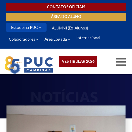
CONTATOS OFICIAIS
ÁREA DO ALUNO
Estude na PUC
ALUMNI (Ex-Alunos)
Internacional
Colaboradores
Área Logada
VESTIBULAR 2026