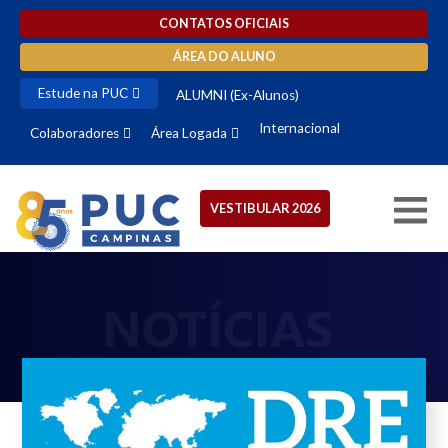
CONTATOS OFICIAIS
ÁREA DO ALUNO
Estude na PUC
ALUMNI (Ex-Alunos)
Internacional
Colaboradores
Área Logada
VESTIBULAR 2026