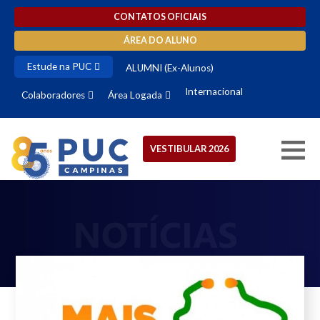
CONTATOS OFICIAIS
ÁREA DO ALUNO
Estude na PUC
ALUMNI (Ex-Alunos)
Internacional
Colaboradores
Área Logada
VESTIBULAR 2026