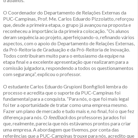
trabalhos.
O Coordenador do Departamento de Relações Externas da
PUC-Campinas, Prof. Me. Carlos Eduardo Pizzolatto, reforçou
que, desde a primeira etapa, o grupo já avançou na proposta e
reconheceu a importância da primeira colocação. “Os alunos
deram sequência ao projeto, aperfeiçoando-o, refinando vários
aspectos, com o apoio do Departamento de Relações Externas,
da Pró-Reitoria de Graduação e da Pró-Reitoria de Inovação.
Todos contribuíram muito para o entusiasmo da equipe na
etapa final e a excelente apresentação que realizaram para a
comissão julgadora, respondendo a todos os questionamentos
com segurança”, explicou o professor.
O estudante Carlos Eduardo Grupioni Bonfiglioli lembra do
processo e acredita que o suporte da PUC-Campinas foi
fundamental para a conquista. “Para nós, o que foi mais legal
foi ter a oportunidade de tratar como uma empresa mesmo.
Fazer um plano de mercado e tudo mais e, no final, foi o que fez
diferença para nós. O
feedback
dos professores jurados foi
que, realmente, parecia que nós estávamos prontos para criar
uma empresa. A abordagem que tivemos, por conta das
referências que a PUC-Campinas trouxe para nós, acredito que