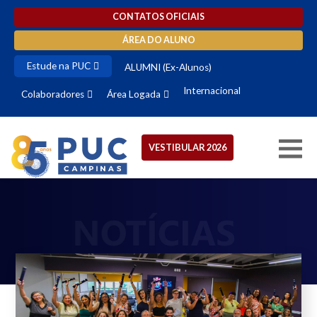
CONTATOS OFICIAIS
ÁREA DO ALUNO
Estude na PUC
ALUMNI (Ex-Alunos)
Internacional
Colaboradores
Área Logada
VESTIBULAR 2026