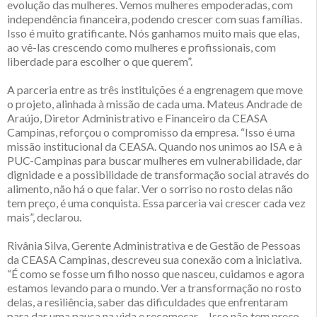
evolução das mulheres. Vemos mulheres empoderadas, com
independência financeira, podendo crescer com suas famílias.
Isso é muito gratificante. Nós ganhamos muito mais que elas,
ao vê-las crescendo como mulheres e profissionais, com
liberdade para escolher o que querem”.
A parceria entre as três instituições é a engrenagem que move
o projeto, alinhada à missão de cada uma. Mateus Andrade de
Araújo, Diretor Administrativo e Financeiro da CEASA
Campinas, reforçou o compromisso da empresa. “Isso é uma
missão institucional da CEASA. Quando nos unimos ao ISA e à
PUC-Campinas para buscar mulheres em vulnerabilidade, dar
dignidade e a possibilidade de transformação social através do
alimento, não há o que falar. Ver o sorriso no rosto delas não
tem preço, é uma conquista. Essa parceria vai crescer cada vez
mais”, declarou.
Rivânia Silva, Gerente Administrativa e de Gestão de Pessoas
da CEASA Campinas, descreveu sua conexão com a iniciativa.
“É como se fosse um filho nosso que nasceu, cuidamos e agora
estamos levando para o mundo. Ver a transformação no rosto
delas, a resiliência, saber das dificuldades que enfrentaram
para dar uma pausa na vida e recomeçar… Isso não tem preço.