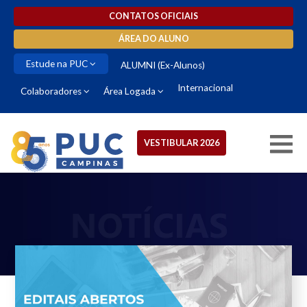
CONTATOS OFICIAIS
ÁREA DO ALUNO
Estude na PUC
ALUMNI (Ex-Alunos)
Internacional
Colaboradores
Área Logada
VESTIBULAR 2026