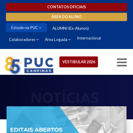
CONTATOS OFICIAIS
ÁREA DO ALUNO
Estude na PUC
ALUMNI (Ex-Alunos)
Internacional
Colaboradores
Área Logada
VESTIBULAR 2026